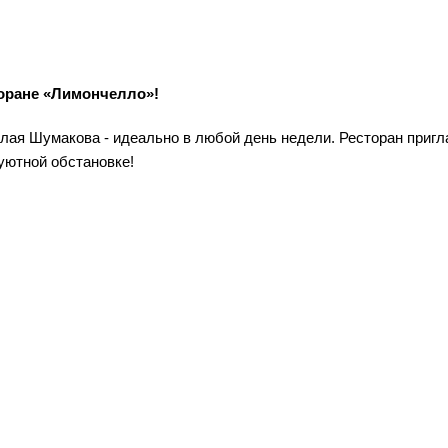
оране «Лимончелло»!
олая Шумакова - идеально в любой день недели. Ресторан приг
уютной обстановке!