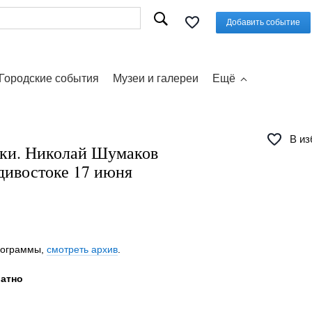
Добавить событие
Городские события
Музеи и галереи
Ещё
В из
ки. Николай Шумаков
дивостоке 17 июня
программы,
смотреть архив
.
латно