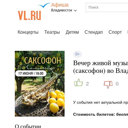
Афиша
Владивосток
Концерты
Театры
Детям
Стендап
Спорт
0+
Вечер живой музы
(саксофон) во Вла
2
0
У события нет актуальной 
Стоимость билетов: бесп
О событии