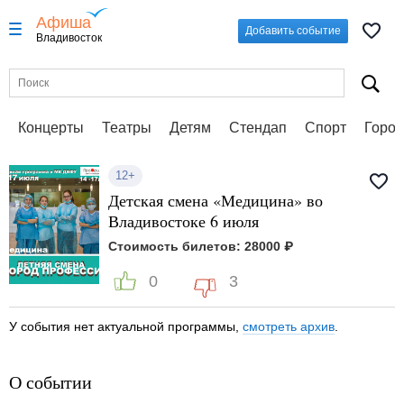
Афиша
Добавить событие
Владивосток
Концерты
Театры
Детям
Стендап
Спорт
Город
12+
Детская смена «Медицина» во
Владивостоке 6 июля
Стоимость билетов: 28000 ₽
0
3
У события нет актуальной программы,
смотреть архив
.
О событии