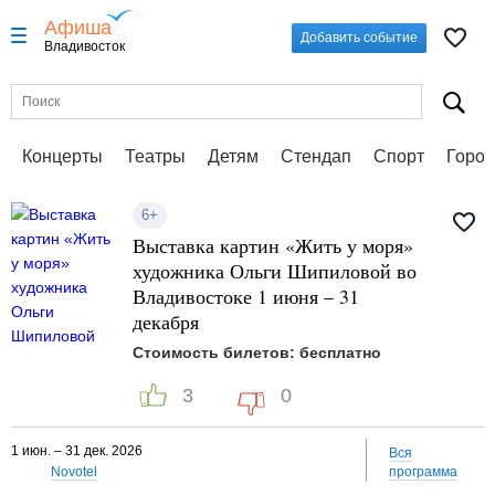
Афиша
Добавить событие
Владивосток
Концерты
Театры
Детям
Стендап
Спорт
Город
6+
Выставка картин «Жить у моря»
художника Ольги Шипиловой во
Владивостоке 1 июня – 31
декабря
Стоимость билетов: бесплатно
3
0
1 июн. – 31 дек. 2026
Вся
Novotel
программа