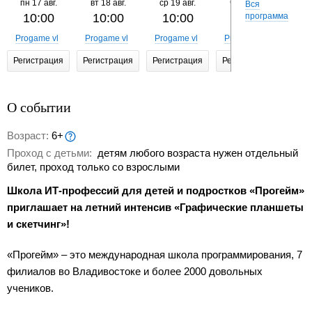
пн
17 авг.
вт
18 авг.
ср
19 авг.
чт
20 авг.
пт
Вся
10:00
10:00
10:00
10:00
программа
1
Progame vl
Progame vl
Progame vl
Progame vl
Prog
Регистрация
Регистрация
Регистрация
Регистрация
Реги
О событии
Возраст:
6+
Проход с детьми:
детям любого возраста нужен отдельный
билет, проход только со взрослыми
Школа ИТ-профессий для детей и подростков «Прогейм»
приглашает на летний интенсив «Графические планшеты
и скетчинг»!
«Прогейм» – это международная школа программирования, 7
филиалов во Владивостоке и более 2000 довольных
учеников.