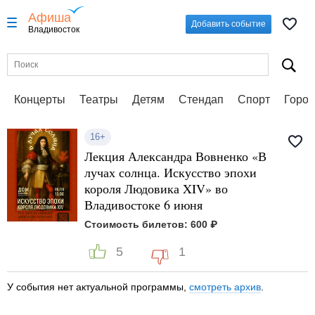
Афиша
Добавить событие
Владивосток
Концерты
Театры
Детям
Стендап
Спорт
Город
16+
Лекция Александра Вовненко «В
лучах солнца. Искусство эпохи
короля Людовика XIV» во
Владивостоке 6 июня
Стоимость билетов: 600 ₽
5
1
У события нет актуальной программы,
смотреть архив
.