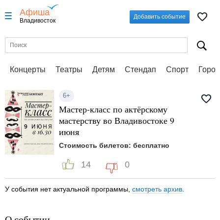
Афиша
Добавить событие
Владивосток
Концерты
Театры
Детям
Стендап
Спорт
Город
6+
Мастер-класс по актёрскому
мастерству во Владивостоке 9
июня
Стоимость билетов: бесплатно
14
0
У события нет актуальной программы,
смотреть архив
.
О событии