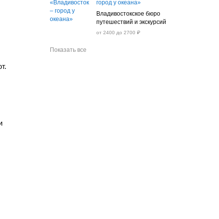
город у океана»
Владивостокское бюро
путешествий и экскурсий
от 2400 до 2700 ₽
Показать все
т.
и