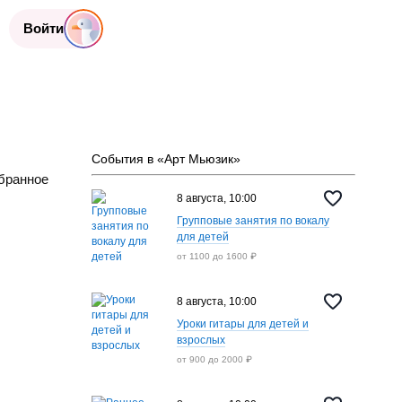
Войти
События в «Арт Мьюзик»
бранное
8 августа, 10:00
Групповые занятия по вокалу
для детей
от 1100 до 1600 ₽
8 августа, 10:00
пт
14 авг.
сб
15 авг.
вс
16 авг.
пн
17 ав
Уроки гитары для детей и
9:30
9:30
9:30
9:30
взрослых
от 900 до 2000 ₽
ик
Арт Мьюзик
Арт Мьюзик
Арт Мьюзик
Арт Мь
ация
Регистрация
Регистрация
Регистрация
Регис