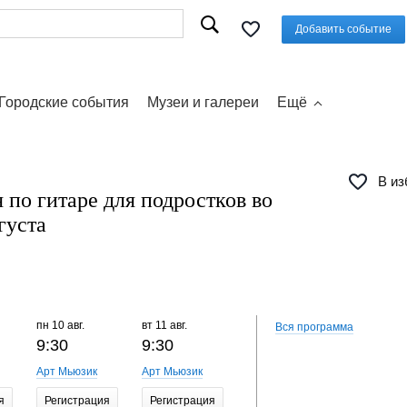
Добавить событие
Городские события
Музеи и галереи
Ещё
В из
 по гитаре для подростков во
густа
пн
10 авг.
вт
11 авг.
ср
12 авг.
чт
13 авг.
Вся программа
9:30
9:30
9:30
9:30
Арт Мьюзик
Арт Мьюзик
Арт Мьюзик
Арт Мьюз
я
Регистрация
Регистрация
Регистрация
Регистр