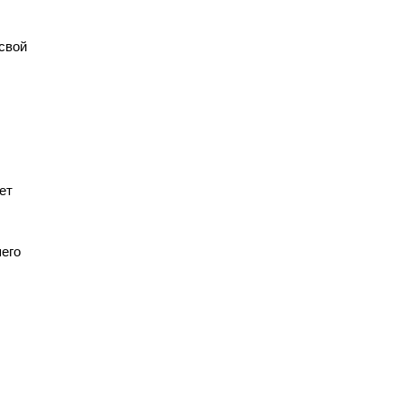
свой
ет
шего