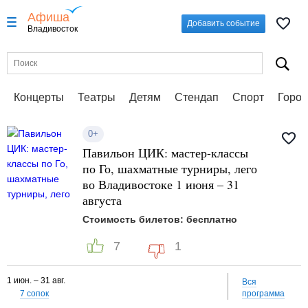
Афиша
Добавить событие
Владивосток
Концерты
Театры
Детям
Стендап
Спорт
Город
0+
Павильон ЦИК: мастер-классы
по Го, шахматные турниры, лего
во Владивостоке 1 июня – 31
августа
Стоимость билетов: бесплатно
7
1
1 июн. – 31 авг.
Вся
7 сопок
программа