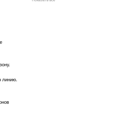
Показать все
е
зону.
ю линию.
онов