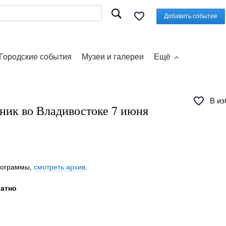
Добавить событие
Городские события
Музеи и галереи
Ещё
В из
ник во Владивостоке 7 июня
программы,
смотреть архив
.
латно