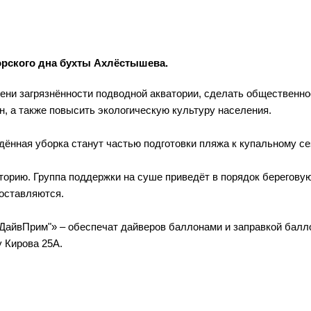
орского дна бухты Ахлёстышева.
ени загрязнённости подводной акватории, сделать общественно
, а также повысить экологическую культуру населения.
дённая уборка станут частью подготовки пляжа к купальному се
орию. Группа поддержки на суше приведёт в порядок берегову
доставляются.
ДайвПрим"» – обеспечат дайверов баллонами и заправкой балл
 Кирова 25А.