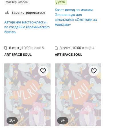
Мастер-классы
Детям
Квест-поход по маякам
Зарегистрироваться
Эгершельда для
школьников «Охотники за
Авторские мастер-классы
маяками»
по созданию керамического
бокала
8 сент., 10:00
и еще 5
8 сент., 10:00
и еще 4
ART SPAСE SOUL
ART SPAСE SOUL
16+
6+