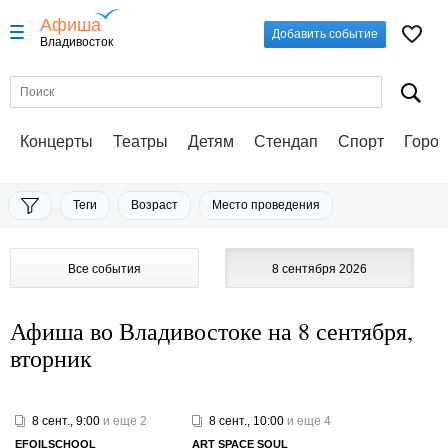
Афиша
Добавить событие
Владивосток
Концерты
Театры
Детям
Стендап
Спорт
Город
Теги
Возраст
Место проведения
Все события
8 сентября 2026
Афиша во Владивостоке на 8 сентября,
вторник
8 сент., 9:00
и еще 2
8 сент., 10:00
и еще 4
EFOILSCHOOL
ART SPAСE SOUL