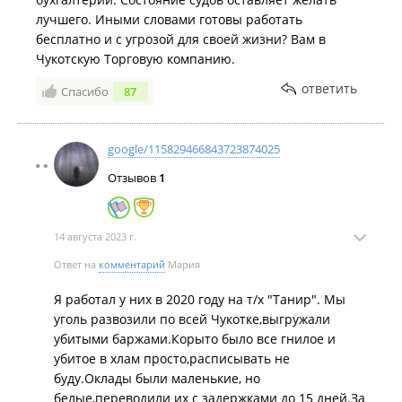
лучшего. Иными словами готовы работать
бесплатно и с угрозой для своей жизни? Вам в
Чукотскую Торговую компанию.
ответить
Спасибо
87
google/115829466843723874025
Отзывов
1
14 августа 2023 г.
Ответ на
комментарий
Мария
Я работал у них в 2020 году на т/х "Танир". Мы
уголь развозили по всей Чукотке,выгружали
убитыми баржами.Корыто было все гнилое и
убитое в хлам просто,расписывать не
буду.Оклады были маленькие, но
белые,переводили их с задержками до 15 дней.За