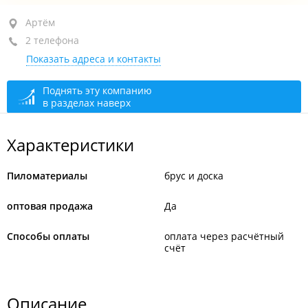
Артём, ул. Кирова, 185
Артём
2 телефона
1-й этаж
Показать адреса и контакты
+7 (423-37) 4-81-00
+7 (423-37) 4-37-74
Поднять эту компанию
в разделах наверх
открыто, закроется через 38 мин.
Характеристики
Пиломатериалы
брус и доска
оптовая продажа
Да
Способы оплаты
оплата через расчётный
счёт
Описание