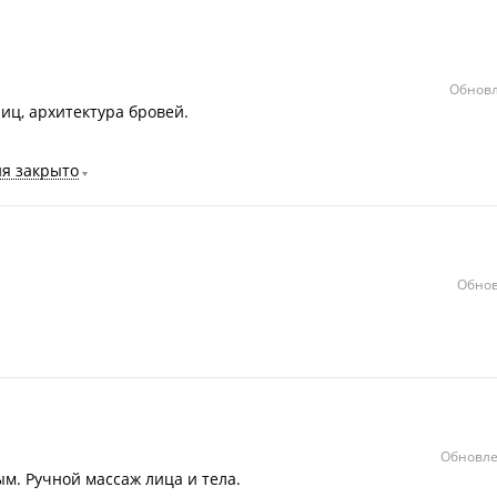
Обновл
ц, архитектура бровей.
ня закрыто
Обнов
Обновле
м. Ручной массаж лица и тела.