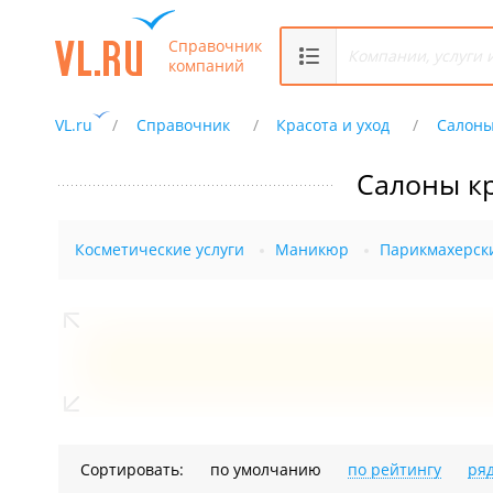
Справочник
компаний
VL.ru
Справочник
Красота и уход
Салоны
Салоны к
Косметические услуги
Маникюр
Парикмахерск
Сортировать:
по умолчанию
по рейтингу
ря