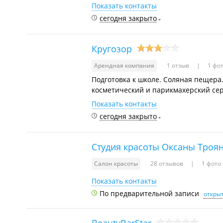
Показать контакты
сегодня закрыто
Кругозор
Арендная компания
1 отзыв
1 фо
Подготовка к школе. Соляная пещера.
косметический и парикмахерский сер
Показать контакты
сегодня закрыто
Студия красоты Оксаны Троя
Салон красоты
28 отзывов
1 фото
Показать контакты
По предварительной записи
открыт
BeautyBarStar