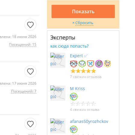
Показать
Сбросить
Эксперты
влена: 18 июня 2026
Посещений: 15
как сюда попасть?
Expert ✅
7 свежих отзывов
влена: 17 июня 2026
M Kriss
Посещений: 7
4 свежих отзыва
afanas50yrozhckov