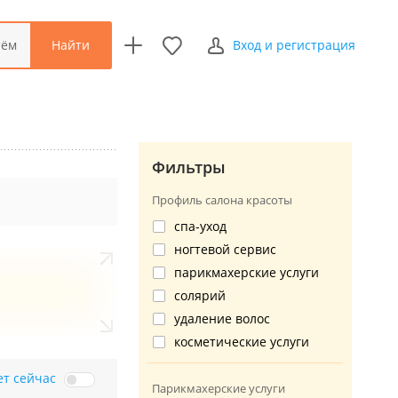
Найти
тём
Вход и регистрация
Фильтры
Профиль салона красоты
спа-уход
ногтевой сервис
парикмахерские услуги
солярий
удаление волос
косметические услуги
ет сейчас
Парикмахерские услуги