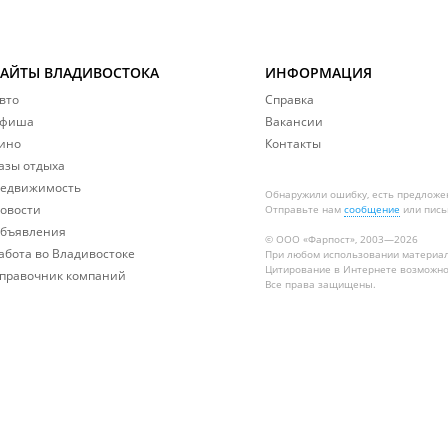
САЙТЫ ВЛАДИВОСТОКА
ИНФОРМАЦИЯ
вто
Справка
фиша
Вакансии
ино
Контакты
азы отдыха
едвижимость
Обнаружили ошибку, есть предложе
овости
Отправьте нам
сообщение
или пись
бъявления
© ООО «Фарпост», 2003—2026
абота во Владивостоке
При любом использовании материа
Цитирование в Интернете возможно
правочник компаний
Все права защищены.