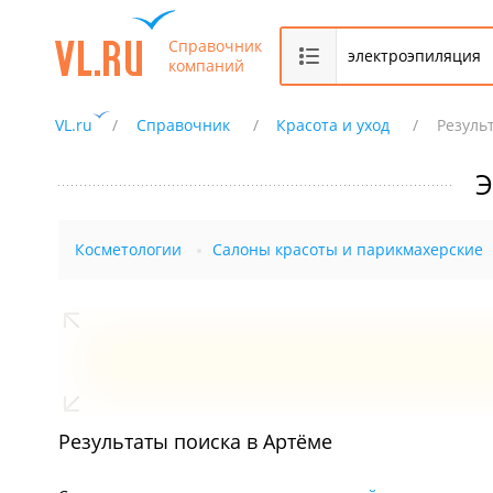
Справочник
компаний
VL.ru
Справочник
Красота и уход
Резуль
Э
Косметологии
Салоны красоты и парикмахерские
Результаты поиска в Артёме