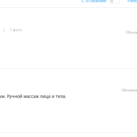
С отзывами
Раб
1 фото
Обнов
Обновле
м. Ручной массаж лица и тела.