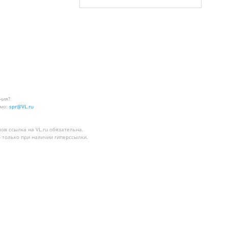
ния?
мо:
spr@VL.ru
лов
ссылка на VL.ru
обязательна.
 только при наличии гиперссылки.