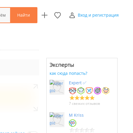
Найти
тём
Вход и регистрация
Эксперты
как сюда попасть?
Expert ✅
7 свежих отзывов
M Kriss