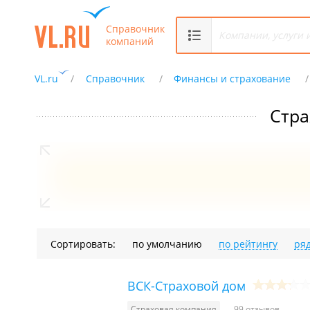
Справочник
компаний
VL.ru
Справочник
Финансы и страхование
Стра
Сортировать:
по умолчанию
по рейтингу
ря
ВСК-Страховой дом
Страховая компания
99 отзывов