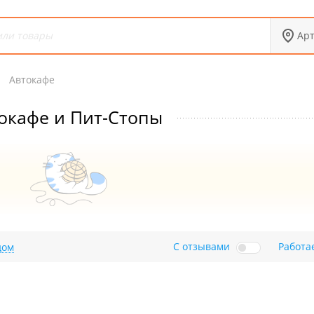
Ар
Автокафе
окафе и Пит-Стопы
С отзывами
Работа
дом