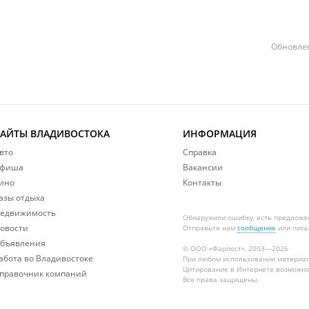
Обновлен
САЙТЫ ВЛАДИВОСТОКА
ИНФОРМАЦИЯ
вто
Справка
фиша
Вакансии
ино
Контакты
азы отдыха
едвижимость
Обнаружили ошибку, есть предложе
овости
Отправьте нам
сообщение
или пись
бъявления
© ООО «Фарпост», 2003—2026
абота во Владивостоке
При любом использовании материа
Цитирование в Интернете возможно
правочник компаний
Все права защищены.