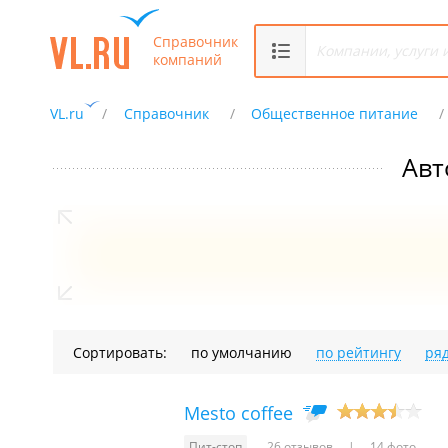
Справочник
компаний
VL.ru
Справочник
Общественное питание
Авт
Сортировать:
по умолчанию
по рейтингу
ря
Mesto coffee
Пит-стоп
26 отзывов
14 фото