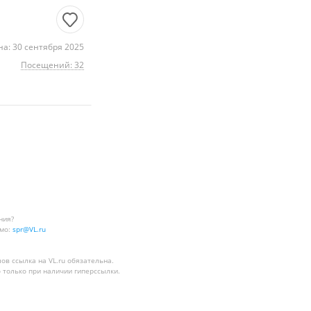
а: 30 сентября 2025
Посещений: 32
ния?
мо:
spr@VL.ru
лов
ссылка на VL.ru
обязательна.
 только при наличии гиперссылки.