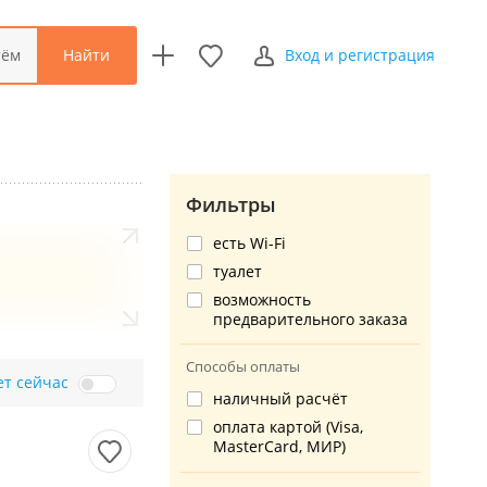
Найти
тём
Вход и регистрация
Фильтры
есть Wi-Fi
туалет
возможность
предварительного заказа
Способы оплаты
ет сейчас
наличный расчёт
оплата картой (Visa,
MasterCard, МИР)