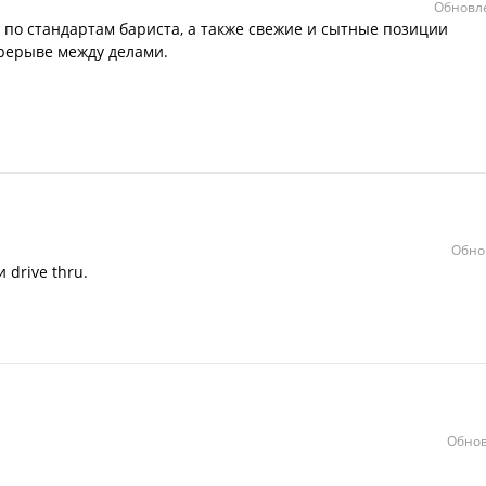
Обновле
по стандартам бариста, а также свежие и сытные позиции
ерерыве между делами.
Обно
 drive thru.
Обнов