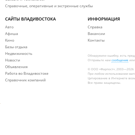
Справочные, оперативные и экстренные службы
САЙТЫ ВЛАДИВОСТОКА
ИНФОРМАЦИЯ
Авто
Справка
Афиша
Вакансии
Кино
Контакты
Базы отдыха
Недвижимость
Обнаружили ошибку, есть пре
Новости
Отправьте нам
сообщение
или
Объявления
© ООО «Фарпост», 2003—2026
Работа во Владивостоке
При любом использовании ма
Цитирование в Интернете возм
Справочник компаний
Все права защищены.