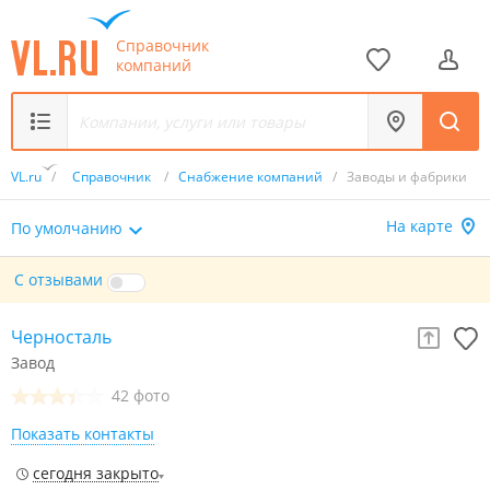
Справочник
компаний
VL.ru
/
Справочник
/
Снабжение компаний
/
Заводы и фабрики
На карте
По умолчанию
С отзывами
Черносталь
Завод
42 фото
Показать контакты
сегодня закрыто