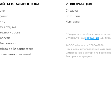
САЙТЫ ВЛАДИВОСТОКА
ИНФОРМАЦИЯ
вто
Справка
фиша
Вакансии
ино
Контакты
азы отдыха
едвижимость
Обнаружили ошибку, есть предложе
овости
Отправьте нам
сообщение
или пись
бъявления
© ООО «Фарпост», 2003—2026
абота во Владивостоке
При любом использовании материа
Цитирование в Интернете возможно
правочник компаний
Все права защищены.