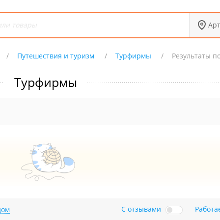
Ар
Путешествия и туризм
Турфирмы
Результаты п
Турфирмы
С отзывами
Работа
дом