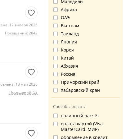
Мальдивы
Африка
ОАЭ
ена: 12 января 2026
Вьетнам
Посещений: 2842
Таиланд
Япония
Корея
Китай
Абхазия
Россия
Приморский край
овлена: 13 мая 2026
Хабаровский край
Посещений: 52
Способы оплаты
наличный расчёт
оплата картой (Visa,
MasterCard, МИР)
оформление в кредит