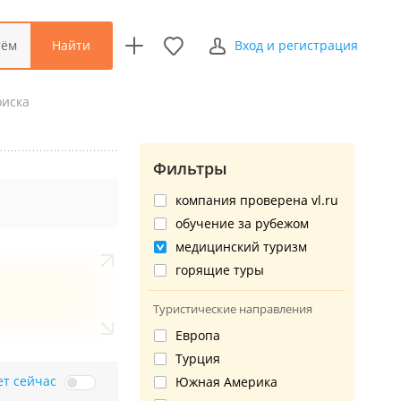
Найти
тём
Вход и регистрация
оиска
Фильтры
компания проверена vl.ru
обучение за рубежом
медицинский туризм
горящие туры
Туристические направления
Европа
Турция
ет сейчас
Южная Америка