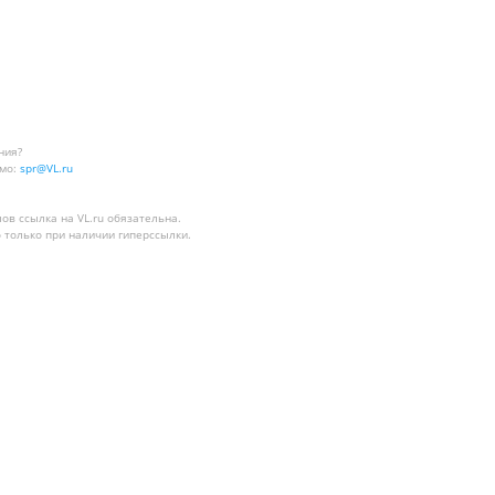
ния?
мо:
spr@VL.ru
лов
ссылка на VL.ru
обязательна.
 только при наличии гиперссылки.