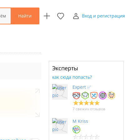
Найти
тём
Вход и регистрация
Эксперты
как сюда попасть?
Expert ✅
7 свежих отзывов
M Kriss