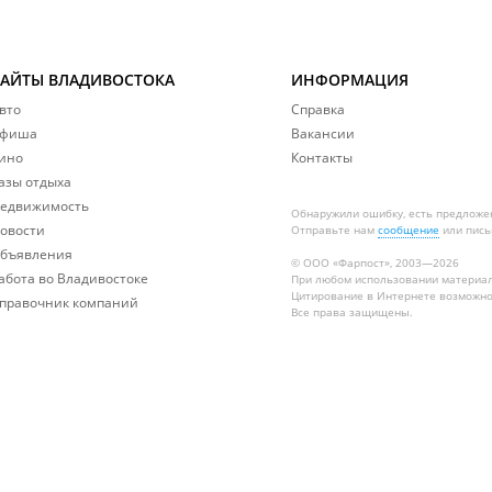
САЙТЫ ВЛАДИВОСТОКА
ИНФОРМАЦИЯ
вто
Справка
фиша
Вакансии
ино
Контакты
азы отдыха
едвижимость
Обнаружили ошибку, есть предложе
овости
Отправьте нам
сообщение
или пись
бъявления
© ООО «Фарпост», 2003—2026
абота во Владивостоке
При любом использовании материа
Цитирование в Интернете возможно
правочник компаний
Все права защищены.