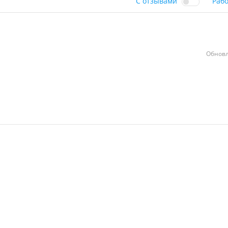
С отзывами
Раб
Обновл