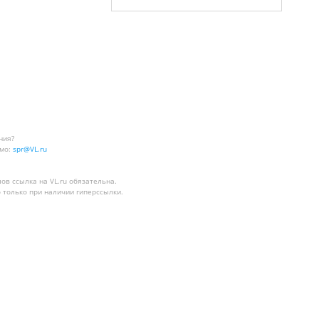
ния?
мо:
spr@VL.ru
лов
ссылка на VL.ru
обязательна.
 только при наличии гиперссылки.