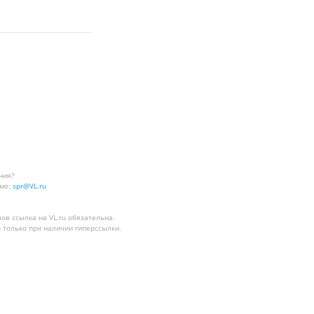
ния?
мо:
spr@VL.ru
лов
ссылка на VL.ru
обязательна.
 только при наличии гиперссылки.