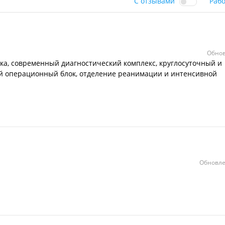
С отзывами
Раб
Обнов
ика, современный диагностический комплекс, круглосуточный и
 операционный блок, отделение реанимации и интенсивной
Обновле