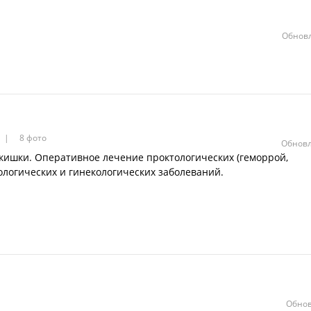
Обновл
8 фото
Обновл
кишки. Оперативное лечение проктологических (геморрой,
логических и гинекологических заболеваний.
Обнов