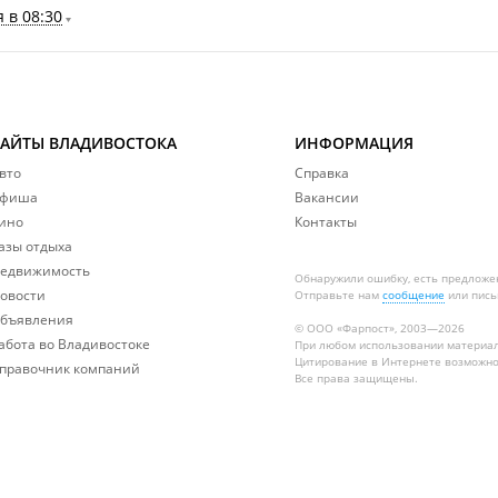
 в 08:30
САЙТЫ ВЛАДИВОСТОКА
ИНФОРМАЦИЯ
вто
Справка
фиша
Вакансии
ино
Контакты
азы отдыха
едвижимость
Обнаружили ошибку, есть предложе
овости
Отправьте нам
сообщение
или пись
бъявления
© ООО «Фарпост», 2003—2026
абота во Владивостоке
При любом использовании материа
Цитирование в Интернете возможно
правочник компаний
Все права защищены.