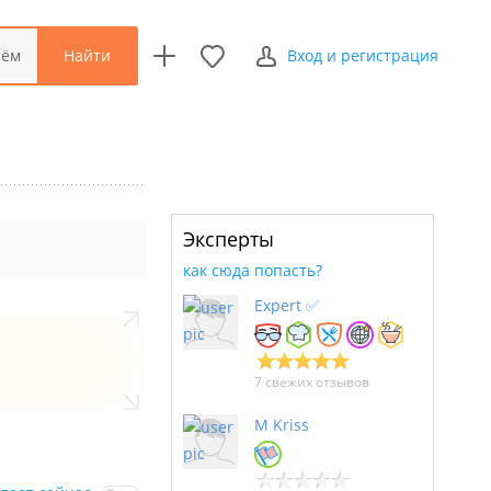
Найти
тём
Вход и регистрация
Эксперты
как сюда попасть?
Expert ✅
7 свежих отзывов
M Kriss