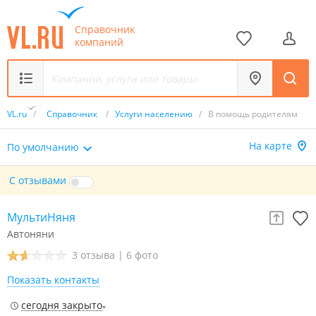
Справочник
компаний
VL.ru
/
Справочник
/
Услуги населению
/
В помощь родителям
На карте
По умолчанию
С отзывами
МультиНяня
Автоняни
3 отзыва
|
6 фото
Показать контакты
сегодня закрыто