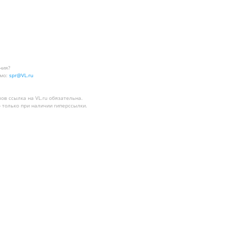
ния?
мо:
spr@VL.ru
лов
ссылка на VL.ru
обязательна.
 только при наличии гиперссылки.