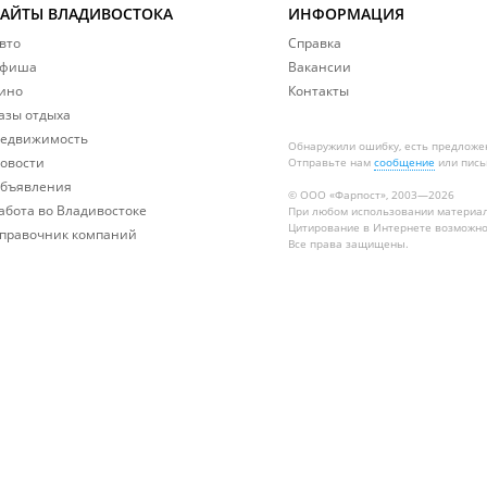
САЙТЫ ВЛАДИВОСТОКА
ИНФОРМАЦИЯ
вто
Справка
фиша
Вакансии
ино
Контакты
азы отдыха
едвижимость
Обнаружили ошибку, есть предложе
овости
Отправьте нам
сообщение
или пись
бъявления
© ООО «Фарпост», 2003—2026
абота во Владивостоке
При любом использовании материа
Цитирование в Интернете возможно
правочник компаний
Все права защищены.