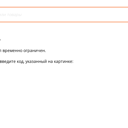
ь
уп временно ограничен.
введите код, указанный на картинке: