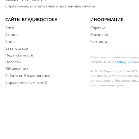
Справочные, оперативные и экстренные службы
САЙТЫ ВЛАДИВОСТОКА
ИНФОРМАЦИЯ
Авто
Справка
Афиша
Вакансии
Кино
Контакты
Базы отдыха
Недвижимость
Обнаружили ошибку, есть пре
Новости
Отправьте нам
сообщение
или
Объявления
© ООО «Фарпост», 2003—2026
Работа во Владивостоке
При любом использовании ма
Цитирование в Интернете возм
Справочник компаний
Все права защищены.