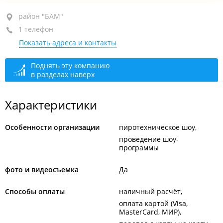
район "БАМ", ул. Постышева, 47
район "БАМ"
1 телефон
кв. 43
Показать адреса и контакты
+7 914 708-11-16
закрыто, откроется в 09:00
Поднять эту компанию
в разделах наверх
Характеристики
Особенности организации
пиротехническое шоу
проведение шоу-
программы
фото и видеосъемка
Да
Способы оплаты
наличный расчёт
оплата картой (Visa,
MasterCard, МИР)