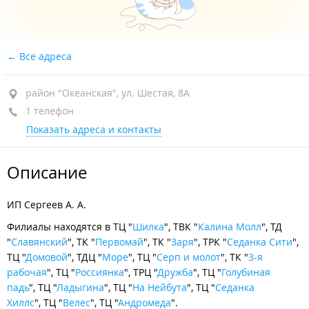
Все адреса
район "Океанская", ул. Шестая, 8А
1 телефон
Показать адреса и контакты
Описание
ИП Сергеев А. А.
Филиалы находятся в ТЦ "
Шилка
", ТВК "
Калина Молл
", ТД
"
Славянский
", ТК "
Первомай
", ТК "
Заря
", ТРК "
Седанка Сити
",
ТЦ "
Домовой
", ТДЦ "
Море
", ТЦ "
Серп и молот
", ТК "
3-я
рабочая
", ТЦ "
Россиянка
", ТРЦ "
Дружба
", ТЦ "
Голубиная
падь
", ТЦ "
Ладыгина
", ТЦ "
На Нейбута
", ТЦ "
Седанка
Хиллс
", ТЦ "
Велес
", ТЦ "
Андромеда
".