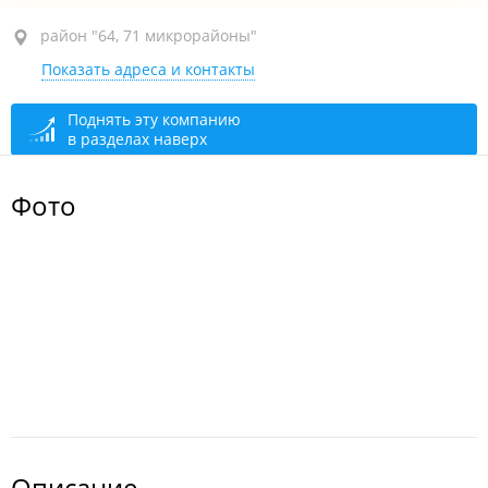
район "64, 71 микрорайоны", ул. Нейбута, 10В
район "64, 71 микрорайоны"
Показать адреса и контакты
открыто: 10:00–22:00
Поднять эту компанию
в разделах наверх
Фото
Описание