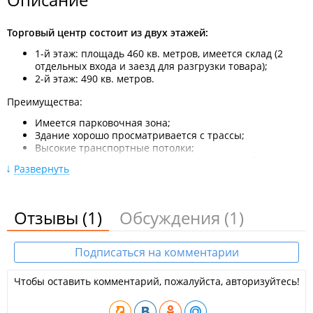
Торговый центр состоит из двух этажей:
1-й этаж: площадь 460 кв. метров, имеется склад (2
отдельных входа и заезд для разгрузки товара);
2-й этаж: 490 кв. метров.
Преимущества:
Имеется парковочная зона;
Здание хорошо просматривается с трассы;
Высокие транспортные потолки;
Возможность размещения широкоформатной
Развернуть
рекламной конструкции на фасаде здания;
Большой, быстроразвивающийся микрорайон со
множеством жилых домов.
Отзывы
(1)
Обсуждения
(1)
Застройщик
- ООО "Будущее".
В торговом центре "На Нейбута" находятся:
Подписаться на комментарии
Продуктовые магазины:
Чтобы оставить комментарий, пожалуйста, авторизуйтесь!
Супермаркет "
Реми
";