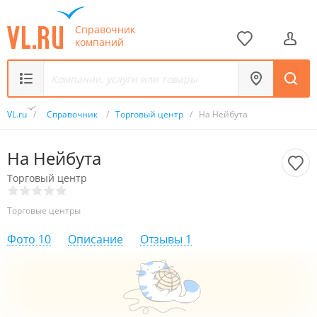
Справочник
компаний
VL.ru
/
Справочник
/
Торговый центр
/
На Нейбута
На Нейбута
Торговый центр
Торговые центры
Фото
10
Описание
Отзывы
1