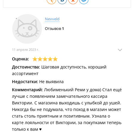
Магазин разливного пива "
ВкусноПенно
";
Магазин по продаже кофе и чая
.
Nevveld
Аптеки:
Отзывов
1
Аптека "
Премиум-Фарм
".
Компании по предоставлению услуг:
11 апреля 2023 г.
Магазин специализированных товаров "
Dr. Smoke
";
Оценка:
Ремонтная компания "
Востокстрой
";
Достоинства:
Шаговая доступность, хороший
Салон красоты "
Beauty Page
".
ассортимент
Недостатки:
Не выявила
Пункты выдачи и автоматы:
Комментарий:
Любименький Реми у дома) Стал ещё
Кофейный автомат "
Smart Coffee
";
лучше с появлением замечательного кассира
Виктории. С магазина выходишь с улыбкой до ушей.
Автомат "
По продаже цветов
".
Никогда бы не подумала, что поход в магазин может
стать столь приятным и позитивным. Узнала о
карте лояльности от Виктории, за покупками теперь
только к вам ♥️