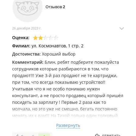
Отзывов
2
26 декабря 2023 г.
Оценка:
Филиал:
ул. Космонавтов, 1 стр. 2
Достоинства:
Хороший выбор
Комментарий:
Блин, ребят подберите пожалуйста
сотрудников которые разбираются в том, что
продают!!! Уже 3-й раз продают не те картриджи,
при том, что всегда показываю устройство!!
Учитывая что я не особо понимаю нужен
консультант, а не просто продавец который пришёл
посидеть за зарплату ! Первые 2 раза как то
молчала, но это уже не смешно, бегать постоянно
менять их к вам!!! На Тихой только один толковый
сотрудник, светленький парень, не знаю имени, но
Развернуть
к сожалению редко попадаю в его смены,
действительно и жижу и картриджи верно
ответить