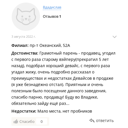
Вдадислав
Отзывов
1
3 августа 2022 г.
Филиал:
пр-т Океанский, 52А
Достоинства:
Грамотный парень - продавец, угодил
с первого раза старому вэйперу(прекратил 5 лет
назад), подобрал хороший девайс, с первого раза
угадал жижу, очень подробно рассказал о
преимуществах и недостатках Девайсов в продаже
(я уже безнадёжно отстал). Приятным и очень
полезным было посещение данного заведения,
спасибо парню, продавцу! Буду во Владике,
обязательно зайду ещё раз...
Недостатки:
Мало места, нет пробников
ответить
Спасибо
0