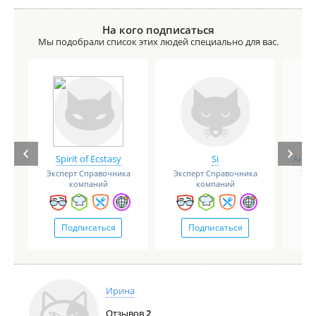
На кого подписаться
Мы подобрали список этих людей специально для вас.
Spirit of Ecstasy
Si
Анге
Эксперт Справочника
Эксперт Справочника
Экс
компаний
компаний
Подписаться
Подписаться
Ирина
Отзывов
2