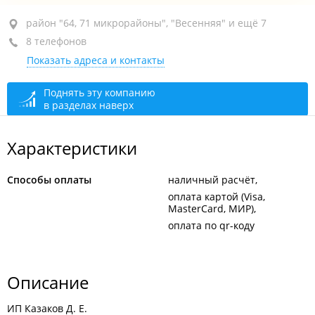
район "64, 71 микрорайоны", ул. Нейбута, 10В
район "64, 71 микрорайоны", "Весенняя" и ещё 7
8 телефонов
ТЦ "На Нейбута", 1-й этаж
Показать адреса и контакты
+7 914 652-56-77
закрыто, откроется в 10:00
Поднять эту компанию
в разделах наверх
Характеристики
Способы оплаты
наличный расчёт
оплата картой (Visa,
MasterCard, МИР)
оплата по qr-коду
Описание
ИП Казаков Д. Е.