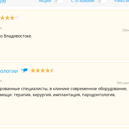
Акции
С отзывами
Работа
дом
о
Обн
о Владивостоке.
тологии
о
Обновл
ованные специалисты, в клинике современное оборудование,
мощи: терапия, хирургия, имплантация, пародонтология,