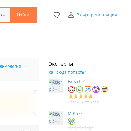
Найти
ток
Вход и регистрация
Эксперты
альмология
как сюда попасть?
Expert ✅
7 свежих отзывов
M Kriss