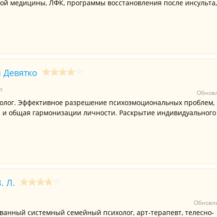
ой медицины, ЛФК, программы восстановления после инсульта,
 Девятко
о
Обновл
иолог. Эффективное разрешение психоэмоциональных проблем,
й и общая гармонизации личности. Раскрытие индивидуального
. Л.
Обновле
анный системный семейный психолог, арт-терапевт, телесно-