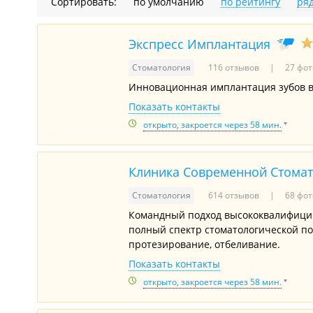
Сортировать:
по умолчанию
по рейтингу
ря
Экспресс Имплантация
Стоматология
116 отзывов
27 фот
Инновационная имплантация зубов в
Показать контакты
открыто, закроется через 58 мин.
Клиника Современной Стома
Стоматология
614 отзывов
68 фот
Командный подход высококвалифицир
полный спектр стоматологической по
протезирование, отбеливание.
Показать контакты
открыто, закроется через 58 мин.