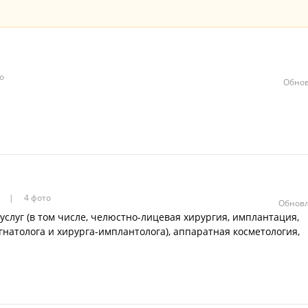
о
Обнов
в
4 фото
Обновл
слуг (в том числе, челюстно-лицевая хирургия, имплантация,
натолога и хирурга-имплантолога), аппаратная косметология,