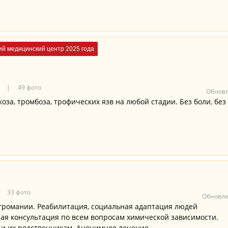
й медицинский центр 2025 года
в
49 фото
Обновл
оза, тромбоза, трофических язв на любой стадии. Без боли, без
33 фото
Обновле
громании. Реабилитация, социальная адаптация людей
ая консультация по всем вопросам химической зависимости.
и их родственникам. Анонимное лечение.