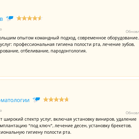
в
о
Обновл
большим опытом командный подход, современное оборудование.
слуг: профессиональная гигиена полости рта, лечение зубов,
ирование, отбеливание, пародонтология.
оматологии
о
Обновл
т широкий спектр услуг, включая установку виниров, удаление
мплантацию "под ключ", лечение десен, установку брекетов,
иональную гигиену полости рта.