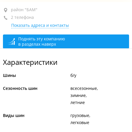
район "БАМ", ул. Героев Варяга, 2А
район "БАМ"
2 телефона
+7 914 658-07-77
Показать адреса и контакты
+7 914 076-61-23
сегодня закрыто
Поднять эту компанию
в разделах наверх
Характеристики
Шины
б/у
Сезонность шин
всесезонные
зимние
летние
Виды шин
грузовые
легковые