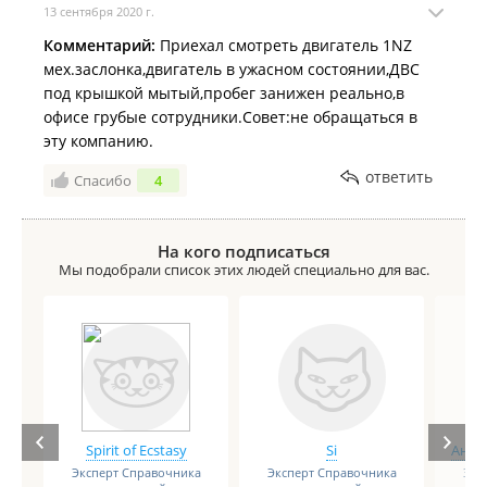
13 сентября 2020 г.
Комментарий:
Приехал смотреть двигатель 1NZ
мех.заслонка,двигатель в ужасном состоянии,ДВС
под крышкой мытый,пробег занижен реально,в
офисе грубые сотрудники.Совет:не обращаться в
эту компанию.
ответить
Спасибо
4
На кого подписаться
Мы подобрали список этих людей специально для вас.
Spirit of Ecstasy
Si
Анге
Эксперт Справочника
Эксперт Справочника
Экс