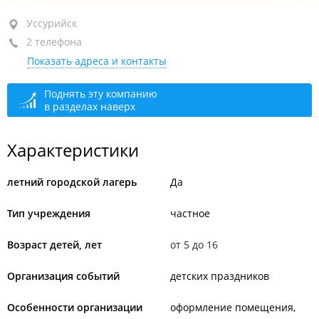
Уссурийск, ул. Пушкина, 27
Уссурийск
2 телефона
2-й этаж
Показать адреса и контакты
+7 924 722-22-24
+7 (4234) 24-22-24
Поднять эту компанию
в разделах наверх
открыто: 08:00–20:00
Характеристики
летний городской лагерь
Да
Тип учреждения
частное
Возраст детей, лет
от 5 до 16
Организация событий
детских праздников
Особенности организации
оформление помещения