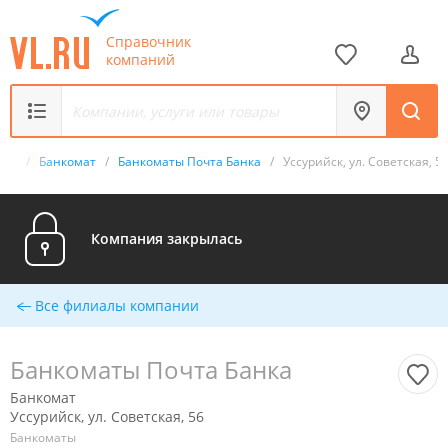
Справочник
компаний
ник
/
Банкомат
/
Банкоматы Почта Банка
/
Уссурийск, ул. Советская, 5
Компания закрылась
Все филиалы компании
Банкоматы Почта Банка
Банкомат
Уссурийск, ул. Советская, 56
Банкоматы