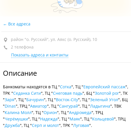
Все адреса
район "о. Русский", ул. Аякс (о. Русский), 10
2 телефона
Показать адреса и контакты
Описание
Банкоматы находятся в ТЦ "
Сотка
", ТЦ "
Европейский пассаж
",
ТРК "
Седанка Сити
", ТЦ "
Снеговая падь
", БЦ "
Золотой рог
", ТК
"
Заря
", ТЦ "
Бачурин
", ТЦ "
Восток-City
", ТЦ "
Зеленый Угол
", БЦ
"
Dinas
", ТРЦ "
Авиатор
", ТЦ "
Сангурай
", ТЦ "
Ладыгина
", ТВК
"
Калина Молл
", ТЦ "
Орион
", ТЦ "
Андромеда
", ТРЦ
"
Черёмушки
", ТЦ "
Надежда
", ТЦ "
Маяк
", ТЦ "
Кольцевой
", ТРЦ
"
Дружба
", ТЦ "
Серп и молот
", ТРК "
Луговая
".