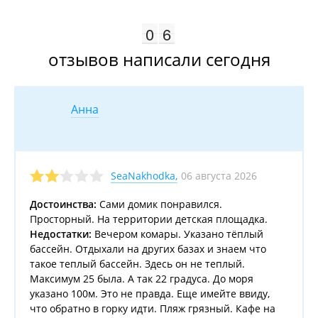
9
0
0
5
6
6
отзывов
написали сегодня
Анна
06 августа 2026
SeaNakhodka
,
Достоинства:
Сами домик понравился.
Просторный. На территории детская площадка.
Недостатки:
Вечером комары. Указано тёплый
бассейн. Отдыхали на других базах и знаем что
такое теплый бассейн. Здесь он не теплый.
Максимум 25 была. А так 22 градуса. До моря
указано 100м. Это не правда. Еще имейте ввиду,
что обратно в горку идти. Пляж грязный. Кафе на