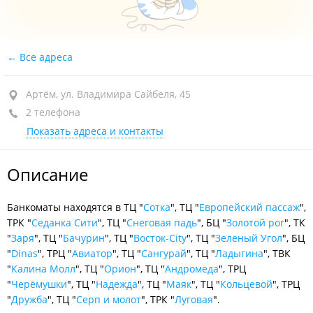
Все адреса
Артём, ул. Владимира Сайбеля, 45
2 телефона
Показать адреса и контакты
Описание
Банкоматы находятся в ТЦ "
Сотка
", ТЦ "
Европейский пассаж
",
ТРК "
Седанка Сити
", ТЦ "
Снеговая падь
", БЦ "
Золотой рог
", ТК
"
Заря
", ТЦ "
Бачурин
", ТЦ "
Восток-City
", ТЦ "
Зеленый Угол
", БЦ
"
Dinas
", ТРЦ "
Авиатор
", ТЦ "
Сангурай
", ТЦ "
Ладыгина
", ТВК
"
Калина Молл
", ТЦ "
Орион
", ТЦ "
Андромеда
", ТРЦ
"
Черёмушки
", ТЦ "
Надежда
", ТЦ "
Маяк
", ТЦ "
Кольцевой
", ТРЦ
"
Дружба
", ТЦ "
Серп и молот
", ТРК "
Луговая
".