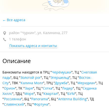
Все адреса
район "Чуркин", ул. Калинина, 277
1 телефон
Показать адреса и контакты
Описание
Банкоматы находятся в ТРЦ "
Черёмушки
", ТЦ "
Снеговая
падь
", БЦ "
Золотой рог
", ТЦ "
Эгершельд
", ТЦ "
Восток-
City
", ТВК "
Калина Молл
", ТРЦ "
Дружба
", ТЦ "
Меридиан
", ТЦ
"
Орион
", ТК "
Заря
", ТЦ "
Сотка
", ТЦ "
Лидер
", ТЦ "
Седанка
Хиллс
", ТДЦ "
Море
", ТЦ "
Квартал
", ТЦ "
БУМ
", ТЦ
"
Россиянка
", БЦ "
Panorama
", БЦ "
Antenna Building
", ТД
"
Славянский
", ТЦ "
Фортуна
".