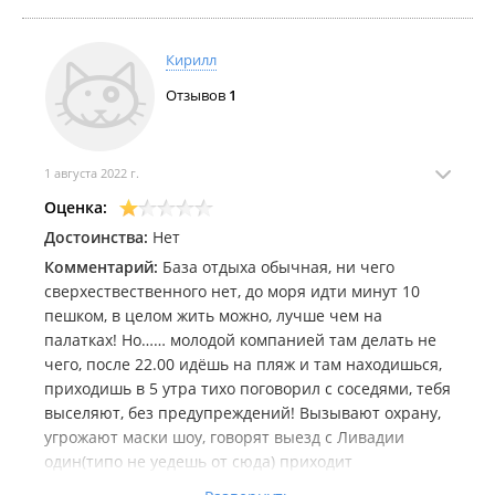
Кирилл
Отзывов
1
1 августа 2022 г.
Оценка:
Достоинства:
Нет
Комментарий:
База отдыха обычная, ни чего
сверхествественного нет, до моря идти минут 10
пешком, в целом жить можно, лучше чем на
палатках! Но…… молодой компанией там делать не
чего, после 22.00 идёшь на пляж и там находишься,
приходишь в 5 утра тихо поговорил с соседями, тебя
выселяют, без предупреждений! Вызывают охрану,
угрожают маски шоу, говорят выезд с Ливадии
один(типо не уедешь от сюда) приходит
неадекватная хозяйка и толком сказать ни чего не