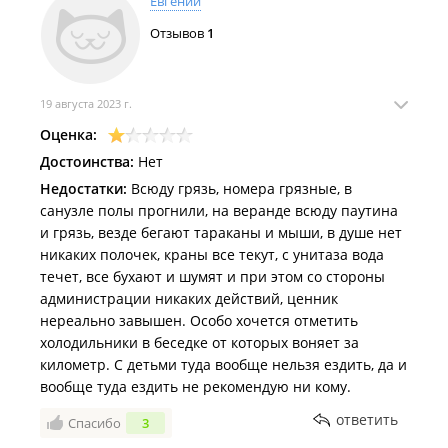
Евгений
же базе только в другом номере), мне было
Отзывов
1
отвечено: что лежал себе коврик спокойно и пусть
бы лежал, не надо было его поднимать, а с унитаза
вытекает конденсат. Ольга (хозяйка), я понимаю,
19 августа 2023 г.
что вода из скважины и конденсат будет
однозначно и он был, и вытекал как раз в ту ямку
Оценка:
где полы гнилые, но конденсат не может вытекать
Достоинства:
Нет
спереди унитаза. Короче, последнее, что мне
Недостатки:
Всюду грязь, номера грязные, в
ответили это, что за номер хозяйки не стыдно, это
санузле полы прогнили, на веранде всюду паутина
просто у нас плохое настроение!!!
и грязь, везде бегают тараканы и мыши, в душе нет
Также на базе есть беседки и зоны общего
никаких полочек, краны все текут, с унитаза вода
пользования с разделочными столами и мойками,
течет, все бухают и шумят и при этом со стороны
но там все жутко, жутко грязное (фото прилагаю). В
администрации никаких действий, ценник
этих зонах общего пользования просто бардак. А в
нереально завышен. Особо хочется отметить
одной из беседок стоит три холодильника, якобы
холодильники в беседке от которых воняет за
для хранения продуктов, если в номере
километр. С детьми туда вообще нельзя ездить, да и
холодильника не достаточно ( они в номерах
вообще туда ездить не рекомендую ни кому.
действительно сильно маленькие), но… От этих трех
холодильников исходит такая вонь, что просто
ответить
Спасибо
3
ужас!!! Это я их еще не открывала, а просто в