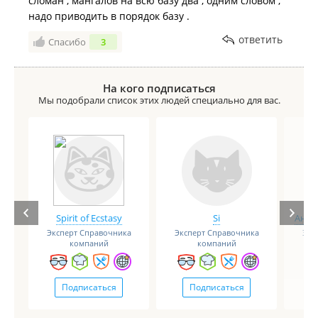
сломан , мангалов на всю базу два , одним словом ,
ПРИСВАИВАЕТ ЧУЖИЕ ДЕНЕЖНЫЕ СРЕДСТВА!
надо приводить в порядок базу .
ответить
Спасибо
3
На кого подписаться
Мы подобрали список этих людей специально для вас.
Spirit of Ecstasy
Si
Анге
Эксперт Справочника
Эксперт Справочника
Экс
компаний
компаний
Подписаться
Подписаться