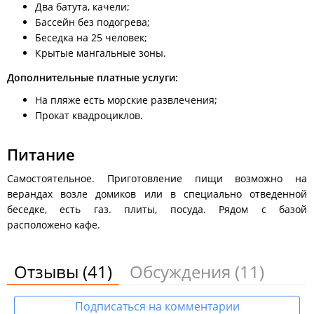
телевизор, стол книжка, полка для одежды. Выдаётся посуда
Два батута, качели;
на 4-х гостей.
Бассейн без подогрева;
Беседка на 25 человек;
Время заезда гостей в 14.00, выезд до 12.00.
Крытые мангальные зоны.
Питание самостоятельное. Приготовление пищи возможно
на верандах возле домиков или в специально отведенной
Дополнительные платные услуги:
беседке, есть газ, плиты, посуда. Рядом с базой
На пляже есть морские развлечения;
расположено кафе.
Прокат квадроциклов.
На огороженной территории:
Питание
большая беседка на 25 человек,
детская площадка,
горка,
Самостоятельное. Приготовление пищи возможно на
качели для взрослых,
верандах возле домиков или в специально отведенной
бассейн без подогрева,
беседке, есть газ. плиты, посуда. Рядом с базой
два батута,
расположено кафе.
качели для детей,
четыре крытые мангальных зоны с водой и рабочей
панелью (решетки и шампура не выдаются), можно
пользоваться своим мангалом с согласования места с
Отзывы
(41)
Обсуждения
(11)
администратором,
место для парковки автомобилей (бесплатное).
Подписаться на комментарии
На пляже имеются все развлечения:
горки, бассейны для