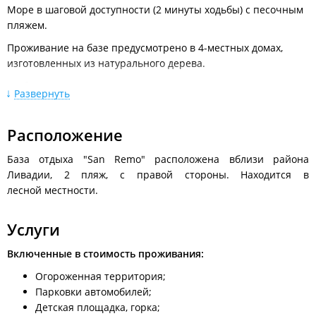
направо к пляжу.
Море в шаговой доступности (2 минуты ходьбы) с песочным
пляжем.
Проживание на базе предусмотрено в 4-местных домах,
изготовленных из натурального дерева.
На базе отдыха 12 номеров одноэтажных с отдельным
Развернуть
входом и два двухэтажных дома (по 6 номеров в каждом: на
первых и вторых этажах).
Расположение
Одноэтажные номера включают в себя:
кровати: 2-х
спальная и 2-х ярусная в номере. В каждом номере
База отдыха "San Remo" расположена вблизи района
отдельный санузел, горячая и холодная вода. Холодильник,
Ливадии, 2 пляж, с правой стороны. Находится в
телевизор (20 каналов), тумба, постельное белье. У каждого
лесной местности.
дома своя веранда-кухня. Выдаётся посуда на 4-х гостей.
Номера в двухэтажных гостиницах:
располагаются на
Услуги
первых этажах с отдельным входом и террасой-кухней, на
Включенные в стоимость проживания:
вторых этажах с балконом-кухней. В номерах две 2-х
спальные кровати. На вторых этажах окна витражные,
Огороженная территория;
маскитные сетки во всех номерах. В каждом номере санузел,
Парковки автомобилей;
горячая и холодная вода, душевая кабина, холодильник,
Детская площадка, горка;