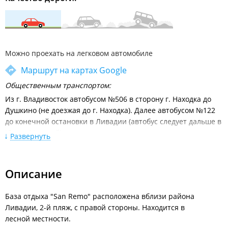
Можно проехать на легковом автомобиле
Маршрут на картах Google
Общественным транспортом:
Из г. Владивосток автобусом №506 в сторону г. Находка до
Душкино (не доезжая до г. Находка). Далее автобусом №122
до конечной остановки в Ливадии (автобус следует дальше в
Южно-Морской), далее на такси.
Развернуть
Расписание движения междугородних автобусов от
автовокзала Владивосток
Описание
Личным автотранспортом:
Из Владивостока по трассе Владивосток - Находка. Через 28 -
30 км. после г. Фокино будет поворот в Душкино (на
База отдыха "San Remo" расположена вблизи района
Ливадию) и далее по трассе до Ливадии. В конце первого
Ливадии, 2-й пляж, с правой стороны. Находится в
пляжа, после небольшого перевала первый поворот
лесной местности.