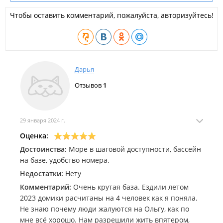
детей, прокат квадрациклов, велосипедов, катание на
Чтобы оставить комментарий, пожалуйста, авторизуйтесь!
банане, парашюте, кафе, закусочные, где можно вкусно
поесть и провести вечер с танцами на любой вкус.
ИП Скрипко О. А.
База отдыха в
Едином реестре объектов классификации в
Дарья
сфере туристской индустрии
.
Отзывов
1
29 января 2024 г.
Оценка:
Достоинства:
Море в шаговой доступности, бассейн
на базе, удобство номера.
Недостатки:
Нету
Комментарий:
Очень крутая база. Ездили летом
2023 домики расчитаны на 4 человек как я поняла.
Не знаю почему люди жалуются на Ольгу, как по
мне всё хорошо. Нам разрешили жить впятером,