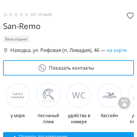
(41 отзыв)
San-Remo
База отдыха
Находка, ул. Рифовая (п. Ливадия), 46
—
на карте
Показать контакты
у моря
песчаный
удобства в
бассейн
де
пляж
номере
пл
Поднять эту компанию