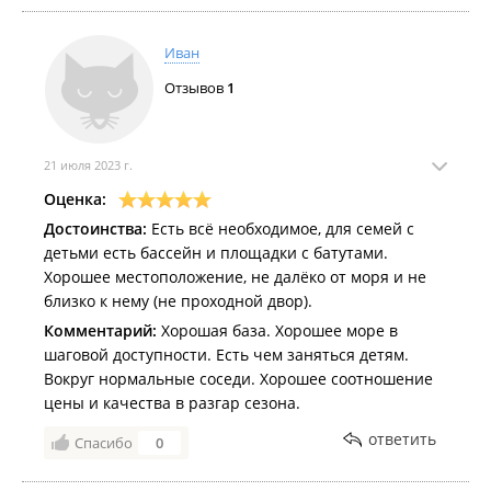
данную беседку зашла. Персонал базы вообще не
следит за порядком и чистотой.
Иван
Да, если так рассматривать, то оснащение базы
хорошее: есть басейн, 2 батута, игровая площадка с
Отзывов
1
песочницей, но учитывая весь бардак и грязь я бы
данную Базу никому не порекомендовала.
Чувствуется, что у базы просто отсутствует
21 июля 2023 г.
хозяйский надзор, а нанятый персонал исполняет
Оценка:
свои трудовые обязанности тяп-ляп, потому что
Достоинства:
Есть всё необходимое, для семей с
знают, что никакого контроля не последует. Про
детьми есть бассейн и площадки с батутами.
постоянный шум и гуляющий народ я уже писать
Хорошее местоположение, не далёко от моря и не
сильно не буду. Но укажу, что спать нам не давали
близко к нему (не проходной двор).
практически каждую ночь.
Поэтому если собираетесь ехать отдыхать на
Комментарий:
Хорошая база. Хорошее море в
данную базу запаситесь как минимум тряпками и
шаговой доступности. Есть чем заняться детям.
белезной, чтобы самостоятельно отмыть номер и
Вокруг нормальные соседи. Хорошее соотношение
более менее нормально, в относительно чистом
цены и качества в разгар сезона.
помещении прожить свой отпуск.
ответить
Спасибо
0