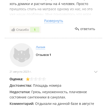
хоть домики и расчитаны на 4 человек. Просто
пришлось спать на матрасе одному из нас, но это
уже наши проблемы. Мне понравилось что море
очень близко. Соседи тихие, потому что громких
Развернуть
выселяют и это плюс. Так же в номерах разрешено
ответить
Спасибо
1
готовить. Поискав в интернете ещё базы на отдых
этим летом, мы решили что снова поедем на эту. 15
часов пути были не напрасны. Всем советую!
Лилия
Отзывов
1
21 августа 2023 г.
Оценка:
Достоинства:
Площадь номера
Недостатки:
Грязь, неухоженность, плачевное
состояние сантехники в санузлах.
Комментарий:
Отдыхали на данной базе в августе