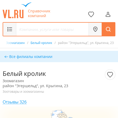
Справочник
компаний
к
/
Зоомагазин
/
Белый кролик
/
район "Эгершельд", ул. Крыгина, 23
Все филиалы компании
Белый кролик
Зоомагазин
район "Эгершельд", ул. Крыгина, 23
Зоотовары и зоомагазины
Отзывы 326