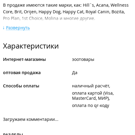
В продаже имеются такие марки, как: Hill`s, Acana, Wellness
Core, Brit, Orijen, Happy Dog, Happy Cat, Royal Canin, Bozita,
Pro Plan, 1st Choice, Molina и многие другие.
Развернуть
Широкий выбор аксессуаров для питомцев: игрушки,
подстилки, домики, сумки и пластиковые переноски,
приспособления для ухода, амуниция, одежда и обувь и
Характеристики
другое.
Более 10 000 наименований сухих и влажных кормов,
Интернет-магазины
зоотовары
ветеринарных препаратов, всевозможных лакомств, средств
по уходу и содержанию домашних животных, а также мисок,
оптовая продажа
Да
лежанок, когтеточек, игрушек и т. д.
Способы оплаты
наличный расчёт
Весь товар находится на складах компании.
оплата картой (Visa,
Возможен самовывоз из любого магазина сети зоомаркетов
MasterCard, МИР)
"Белый Кролик" во Владивостоке, Артёме, Уссурийске и
оплата по qr-коду
Находке.
Загружаем комментарии...
При выборе услуги "Самовывоз", заказ должен быть оплачен
через сайт перед отправкой на пункт выдачи, сумма заказа
должна быть не менее 1000 руб. Оплаченные заказы
РАЗДЕЛЫ