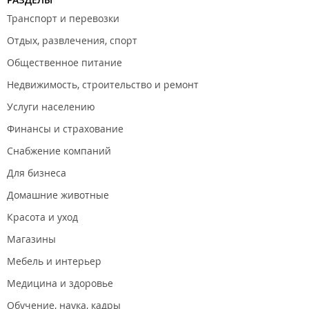
собираются в тот же день или в течении суток после оплаты,
Транспорт и перевозки
в зависимости от наличия товара.
Отдых, развлечения, спорт
Филиалы находятся в ТЦ "
Эгершельд
", ТД "
Славянский
", ТЦ
"
Общественное питание
Первореченский
", ТЦ "
Ладыгина
", ТРЦ "
Дружба
", ТЦ
"
Диомид
", ТД "
Зеркальный
", ТЦ "
Формат
", ТРЦ "
Авиатор
", ТК
Недвижимость, строительство и ремонт
"
Заря
".
Услуги населению
ООО "Зооград".
Финансы и страхование
Снабжение компаний
Для бизнеса
Домашние животные
Красота и уход
Магазины
Мебель и интерьер
Медицина и здоровье
Обучение, наука, кадры