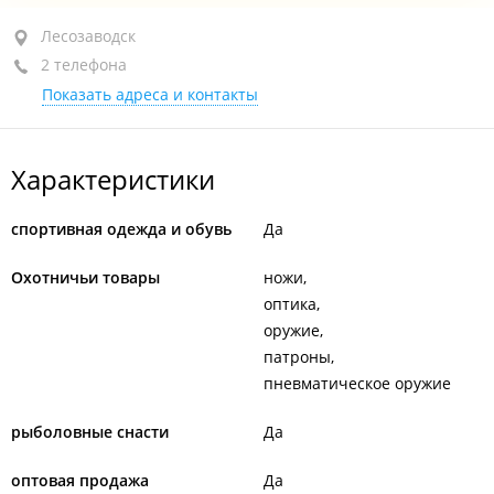
Лесозаводск, ул. 9 Января, 67
Лесозаводск
2 телефона
+7 908 998-81-48
Показать адреса и контакты
сегодня закрыто
Характеристики
спортивная одежда и обувь
Да
Охотничьи товары
ножи
оптика
оружие
патроны
пневматическое оружие
рыболовные снасти
Да
оптовая продажа
Да