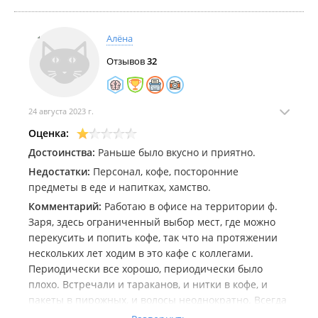
Алёна
Отзывов
32
24 августа 2023 г.
Оценка:
Достоинства:
Раньше было вкусно и приятно.
Недостатки:
Персонал, кофе, посторонние
предметы в еде и напитках, хамство.
Комментарий:
Работаю в офисе на территории ф.
Заря, здесь ограниченный выбор мест, где можно
перекусить и попить кофе, так что на протяжении
нескольких лет ходим в это кафе с коллегами.
Периодически все хорошо, периодически было
плохо. Встречали и тараканов, и нитки в кофе, и
пакеты в пирожных, и волосы неоднократно. Всегда
как-то урегулировали эти моменты и хотя бы