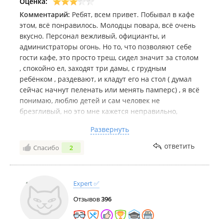
Оценка:
Комментарий:
Ребят, всем привет. Побывал в кафе
этом, всё понравилось. Молодцы повара, всё очень
вкусно. Персонал вежливый, официанты, и
администраторы огонь. Но то, что позволяют себе
гости кафе, это просто треш, сидел значит за столом
, спокойно ел, заходят три дамы, с грудным
ребёнком , раздевают, и кладут его на стол ( думал
сейчас начнут пеленать или менять памперс) , я всё
понимаю, люблю детей и сам человек не
брезгливый, но это мне кажется неправильно,
позволять такое гостям, люди разные, хочу донести
Развернуть
до владельцев этого кафе, что такое допускать не
стоит. А персонал и кухня, как всегда на высшем
ответить
Спасибо
2
уровне) Ставлю 3 звезды, только из-за такого!
Expert ✅
Отзывов
396