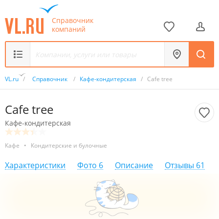
Справочник
компаний
VL.ru
/
Справочник
/
Кафе-кондитерская
/
Cafe tree
Cafe tree
Кафе-кондитерская
Кафе
•
Кондитерские и булочные
Характеристики
Фото
6
Описание
Отзывы
61