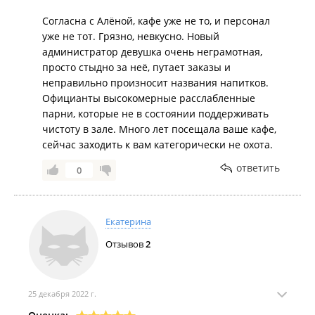
официанта забрать наш стол.
Согласна с Алёной, кафе уже не то, и персонал
уже не тот. Грязно, невкусно. Новый
Я считаю, что такое поведение в общепите
администратор девушка очень неграмотная,
неприемлемо, тем более, что мы постоянные
просто стыдно за неё, путает заказы и
клиенты и ходили сюда почти каждый день. Можно
неправильно произносит названия напитков.
сказать, что мы терпилы, раз продолжали есть еду с
Официанты высокомерные расслабленные
волосами и пить мерзкий капучино, но в целом
парни, которые не в состоянии поддерживать
отношение персонала хотя бы было нормально и
чистоту в зале. Много лет посещала ваше кафе,
проблемы всегда решались в нашу пользу. Но
сейчас заходить к вам категорически не охота.
данная ситуация просто шок. После такого случая
приходить сюда не намерена, жаль, что давали
ответить
0
кафе столько шансов и тратили тут свои деньги,
может, они бы приняли меры, если бы увидели, что
клиенты перестают ходить.
Екатерина
P.S. Фото салфетки уже после того, как официант
Отзывов
2
типа протер стол.
25 декабря 2022 г.