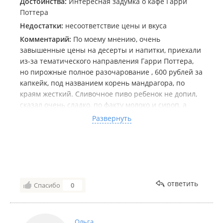
Достоинства:
Интересная задумка о кафе Гарри
Поттера
Недостатки:
несоответствие цены и вкуса
Комментарий:
По моему мнению, очень
завышенные цены на десерты и напитки, приехали
из-за тематического направления Гарри Поттера,
но пирожные полное разочарование , 600 рублей за
капкейк, под названием корень мандрагора, по
краям жесткий. Сливочное пиво ребенок не допил,
сказал очень сладко, по факту молоко и сироп, а
цена 440 рублей. Но самое неудачное это пирожное
Развернуть
Башня, которое сделано из жестких оладьев, как
будто вчерашних со взбитыми белками и политых
сиропом. Десерт вернули, но в счет все равно
включили, сказали могут только переделать и все
свежее, но мне не понравилось. Не советую кушать
тут, тольк если прийти попить кофе и
ответить
Спасибо
0
пофотографироваться.
Ольга