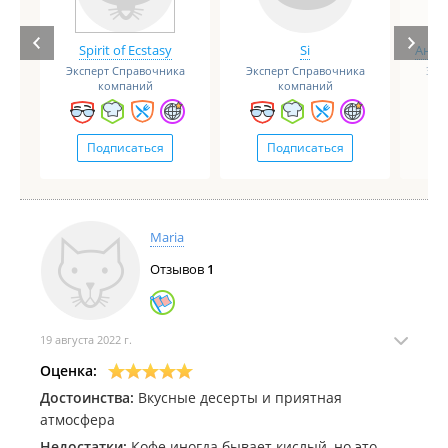
Spirit of Ecstasy
Si
Анге
Эксперт Справочника
Эксперт Справочника
Экс
компаний
компаний
Подписаться
Подписаться
Maria
Отзывов
1
19 августа 2022 г.
Оценка:
Достоинства:
Вкусные десерты и приятная
атмосфера
Недостатки:
Кофе иногда бывает кислый, но это