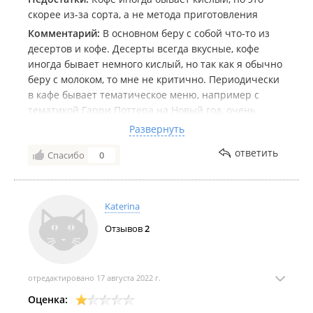
скорее из-за сорта, а не метода приготовления
Комментарий:
В основном беру с собой что-то из
десертов и кофе. Десерты всегда вкусные, кофе
иногда бывает немного кислый, но так как я обычно
беру с молоком, то мне не критично. Периодически
в кафе бывает тематическое меню, например с
тематикой Гарри Поттера на Новый год, очень
здорово! Заказывала также торт на день рождения,
Развернуть
все предпочтения учли, с декором помогли
ответить
Спасибо
0
определиться. Многие пишут про обслуживание в
кафе, но так как почти всегда беру с собой, то
ничего не могу сказать. С выбором всегда
проконсультируют и хорошего дня пожелают 😁
Katerina
Отзывов
2
отредактировано 17 августа 2022 г.
Оценка: