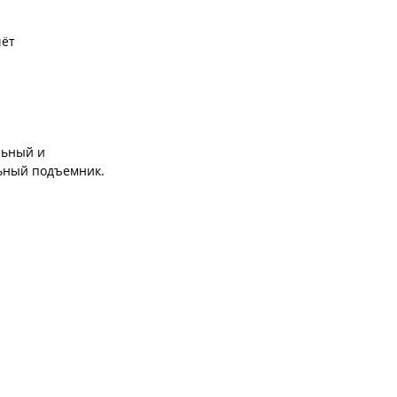
чёт
льный и
льный подъемник.