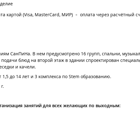
оделие
та картой (Visa, MasterCard, МИР)
оплата через расчётный с
ниям СанПиНа. В нем предусмотрено 16 групп, спальни, музыка
я подачи блюд на второй этаж в здании спроектирован специа
еседки и качели.
 1,5 до 14 лет и 3 комплекса по Stem образованию.
г.
рганизация занятий для всех желающих по выходным: