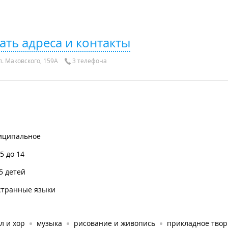
ать адреса и контакты
л. Маковского, 159А
3 телефона
иципальное
.5 до 14
5 детей
странные языки
л и хор
музыка
рисование и живопись
прикладное твор