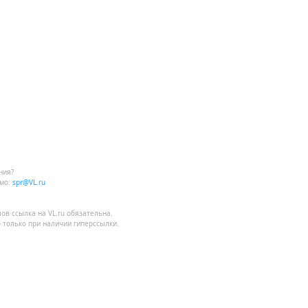
ния?
мо:
spr@VL.ru
Владивостока.
лов
ссылка на VL.ru
обязательна.
 только при наличии гиперссылки.