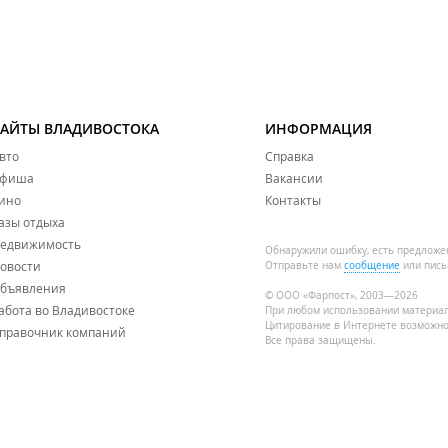
САЙТЫ ВЛАДИВОСТОКА
ИНФОРМАЦИЯ
вто
Справка
фиша
Вакансии
ино
Контакты
азы отдыха
едвижимость
Обнаружили ошибку, есть предложе
овости
Отправьте нам
сообщение
или пись
бъявления
учреждение "Центр развития ребенка - Детский сад №122" г. 
© ООО «Фарпост», 2003—2026
абота во Владивостоке
При любом использовании материа
Цитирование в Интернете возможно
правочник компаний
Все права защищены.