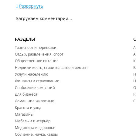
Логопед
Развернуть
Сольное пение
ИЗО
Загружаем комментарии...
Хореография
Йога
Опытно-экспериментальный кружок
Лепка
РАЗДЕЛЫ
Музыкальный кружок
Одаренный малыш - по программе Монтессори
Транспорт и перевозки
А
Школа чемпионского резерва
Отдых, развлечения, спорт
А
Тэквондо
Общественное питание
К
Футбол
Недвижимость, строительство и ремонт
Б
Шахматы
Услуги населению
Н
Стоимость разового занятия от 450 рублей.
Финансы и страхование
Н
Снабжение компаний
О
Муниципальное бюджетное дошкольное образовательное 
Для бизнеса
Р
Домашние животные
С
Красота и уход
Магазины
Мебель и интерьер
Медицина и здоровье
Обучение, наука, кадры