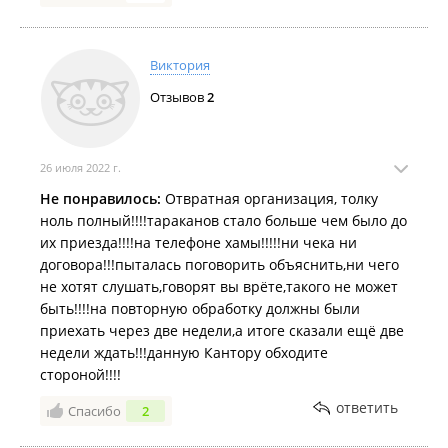
оказались живые. Видимо, под все это барохло
туман не проникает. Решили вопрос просто, так и
так вонь стоит, залили все щели дихлофосом, на
Виктория
всякий случай. О вони: травили у брата другой
Отзывов
2
фирмой - легкий запах, 3 трупа; у нас - запах
невозможный, за 3 часа открытых окон не
выветривается, зато сотни трупов. Людям с
аллергией или непереносимостью химзапахов дня
26 июля 2022 г.
3 лучше не появляться. Посмотрим на сколько
Не понравилось:
Отвратная организация, толку
хватит.
ноль полный!!!!тараканов стало больше чем было до
их приезда!!!!на телефоне хамы!!!!!ни чека ни
договора!!!пыталась поговорить объяснить,ни чего
не хотят слушать,говорят вы врёте,такого не может
быть!!!!на повторную обработку должны были
приехать через две недели,а итоге сказали ещё две
недели ждать!!!данную Кантору обходите
стороной!!!!
ответить
Спасибо
2