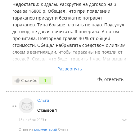
Недостатки:
Кидалы. Раскрутил на договор на 3
года за 16800 р. Обещал , что при появлении
тараканов приедут и бесплатно потравят
тараканов. Типа больше платить не надо. Подсунул
договор, не давая почитать. Я поверила. А потом
прочитала. Повторная травля 30 % от общей
стоимости. Обещал набрызгать средством с липким
слоем в вентиляции, чтобы тараканы не ползли от
соседей. Сказал, что будет травить 1 час. Мы вышли
на свой страх и риск. Гудеж был 5 минут. Пропали
Развернуть
некоторые вещи. Золото на месте. Это было бы
слишком заметно. У него была большая сумка. Это
ответить
Спасибо
1
воры!
Ольга
Отзывов
1
15 ноября 2023 г.
Ответ на
комментарий
Ольга