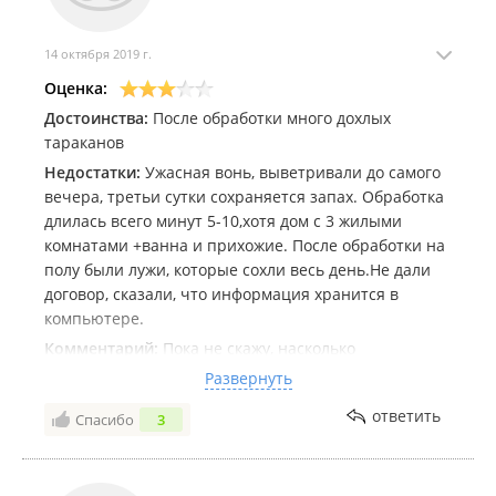
14 октября 2019 г.
Оценка:
Достоинства:
После обработки много дохлых
тараканов
Недостатки:
Ужасная вонь, выветривали до самого
вечера, третьи сутки сохраняется запах. Обработка
длилась всего минут 5-10,хотя дом с 3 жилыми
комнатами +ванна и прихожие. После обработки на
полу были лужи, которые сохли весь день.Не дали
договор, сказали, что информация хранится в
компьютере.
Комментарий:
Пока не скажу, насколько
эффективно, пошли всего 3 сутки, но после
Развернуть
обработки было много дохлых насекомых ,сейчас
ответить
Спасибо
3
каждый день появляются трупики тараканов, но
встречаются и живые, правда они как будто
заторможенные.После обработки выветривали до
ночи, запах стоял жуткий, на полу белые