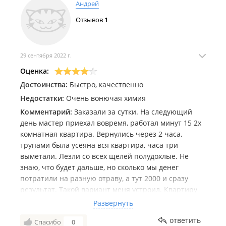
Андрей
Отзывов
1
29 сентября 2022 г.
Оценка:
Достоинства:
Быстро, качественно
Недостатки:
Очень вонючая химия
Комментарий:
Заказали за сутки. На следующий
день мастер приехал вовремя, работал минут 15 2х
комнатная квартира. Вернулись через 2 часа,
трупами была усеяна вся квартира, часа три
выметали. Лезли со всех щелей полудохлые. Не
знаю, что будет дальше, но сколько мы денег
потратили на разную отраву, а тут 2000 и сразу
результат. Такой вариант меня устроил. Квартиру
не готовили, а зря. Из потолочных и кухонных ниш
Развернуть
повытаскивали коробки и прочее барахло, куча
ответить
Спасибо
0
трупов, но в коробках на дне и в дальних щелях