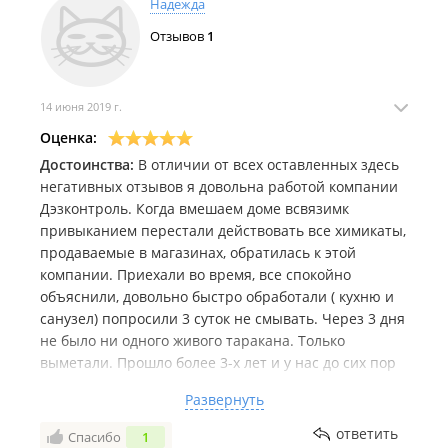
Надежда
лужи,которые очень долго сохли. В первые сутки
Отзывов
1
после травли лучше дома не ночевать, запах просто
ужас. Меня смутило отсутствие договора и чека,
думаю, что если позвоню по гарантии, которую они
дали, сказав, что всё хранится в компьютере)),то
14 июня 2019 г.
меня пошлют подальше, как и других клиетов. И
Оценка:
ещё странно, что очень быстро, буквально в
Достоинства:
В отличии от всех оставленных здесь
течение 5-10 минут обработали площадь в 80
негативных отзывов я довольна работой компании
квадратов!Очень надеюсь, что трата в 3000 рублей
Дэзконтроль. Когда вмешаем доме всвязимк
окажется не напрасной.
привыканием перестали действовать все химикаты,
продаваемые в магазинах, обратилась к этой
компании. Приехали во время, все спокойно
объяснили, довольно быстро обработали ( кухню и
санузел) попросили 3 суток не смывать. Через 3 дня
не было ни одного живого таракана. Только
выметали. Прошло более 3-х лет и у нас до сих пор
нет тараканов. Гарантию давали на год.
Развернуть
Могу предположить, что препарат уже давно в
городе и наблюдается привыкание насекомых и к
ответить
Спасибо
1