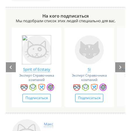
их хорошему когда-то действующему веществу.
Хотела порекомендовать, но думаю, что пора
менять препарат
На кого подписаться
Мы подобрали список этих людей специально для вас.
Недостатки:
Нет
Комментарий:
Выше
Spirit of Ecstasy
Si
Анге
Эксперт Справочника
Эксперт Справочника
Экс
компаний
компаний
Подписаться
Подписаться
Макс