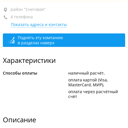
район "Снеговая", ул. Снеговая, 125А
район "Снеговая"
4 телефона
оф. 901
Показать адреса и контакты
+7 908 992-79-04
+7 (423) 293-73-77
Поднять эту компанию
в разделах наверх
+7 914 790-98-22
+7 914 697-37-70
Характеристики
круглосуточно
Способы оплаты
наличный расчёт
оплата картой (Visa,
MasterCard, МИР)
оплата через расчётный
счёт
Описание