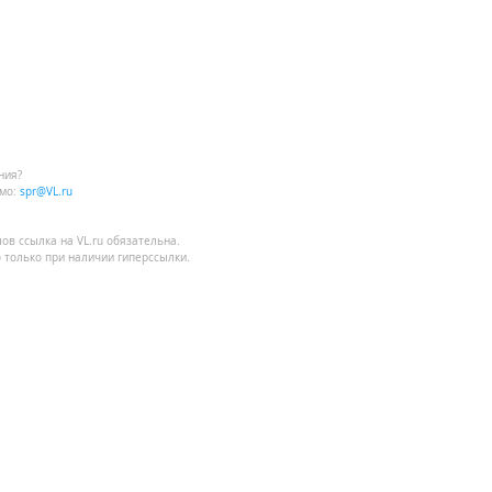
ния?
мо:
spr@VL.ru
лов
ссылка на VL.ru
обязательна.
 только при наличии гиперссылки.