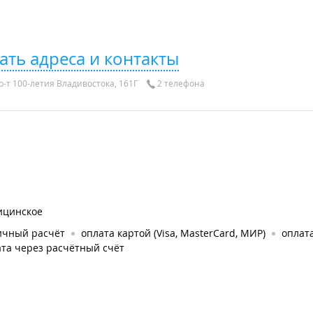
ать адреса и контакты
р-т 100-летия Владивостока, 161Г
2 телефона
ицинское
ичный расчёт
оплата картой (Visa, MasterCard, МИР)
оплата
та через расчётный счёт