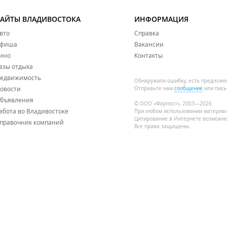
САЙТЫ ВЛАДИВОСТОКА
ИНФОРМАЦИЯ
вто
Справка
фиша
Вакансии
ино
Контакты
азы отдыха
едвижимость
Обнаружили ошибку, есть предложе
овости
Отправьте нам
сообщение
или пись
бъявления
© ООО «Фарпост», 2003—2026
абота во Владивостоке
При любом использовании материа
Цитирование в Интернете возможно
правочник компаний
Все права защищены.