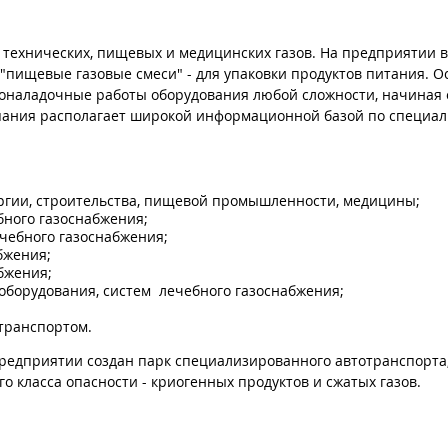
м технических, пищевых и медицинских газов. На предприятии 
 "пищевые газовые смеси" - для упаковки продуктов питания. 
коналадочные работы оборудования любой сложности, начиная 
мпания располагает широкой информационной базой по специа
ургии, строительства, пищевой промышленности, медицины;
бного газоснабжения;
чебного газоснабжения;
бжения;
бжения;
оборудования, систем лечебного газоснабжения;
транспортом.
предприятии создан парк специализированного автотранспорт
о класса опасности - криогенных продуктов и сжатых газов.