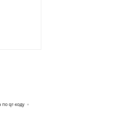
 по qr-коду