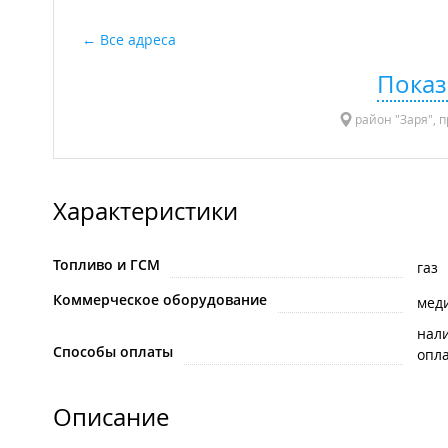
Все адреса
Показ
район "Заря", п
Характеристики
Топливо и ГСМ
газ
Коммерческое оборудование
мед
нал
Способы оплаты
опла
Описание