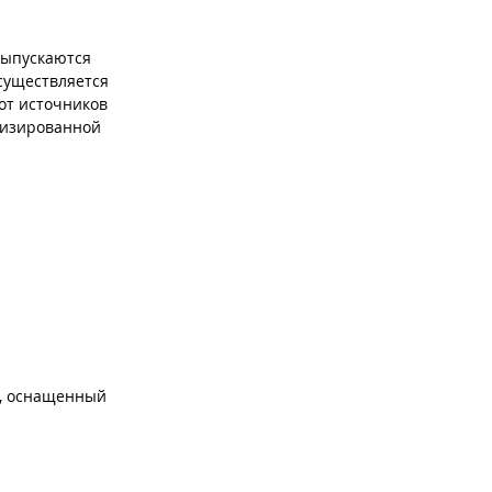
выпускаются
Осуществляется
от источников
лизированной
а, оснащенный