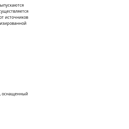
выпускаются
Осуществляется
от источников
лизированной
а, оснащенный