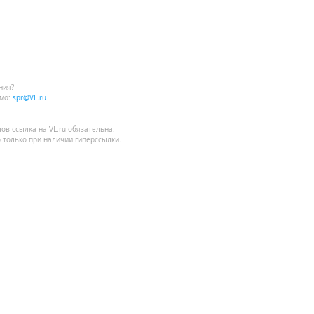
ния?
мо:
spr@VL.ru
лов
ссылка на VL.ru
обязательна.
 только при наличии гиперссылки.