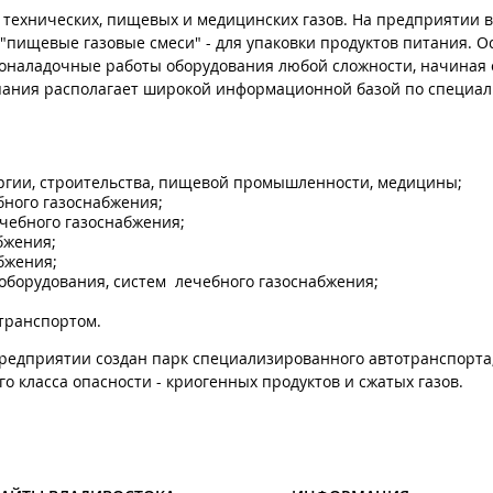
м технических, пищевых и медицинских газов. На предприятии 
 "пищевые газовые смеси" - для упаковки продуктов питания. 
коналадочные работы оборудования любой сложности, начиная 
мпания располагает широкой информационной базой по специа
ургии, строительства, пищевой промышленности, медицины;
бного газоснабжения;
чебного газоснабжения;
бжения;
бжения;
оборудования, систем лечебного газоснабжения;
транспортом.
предприятии создан парк специализированного автотранспорт
о класса опасности - криогенных продуктов и сжатых газов.