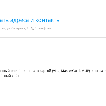
ать адреса и контакты
тём, ул. Саперная, 3
3 телефона
ичный расчёт
оплата картой (Visa, MasterCard, МИР)
оплат
чётный счёт