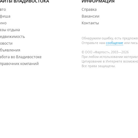
САЙТЫ ВЛАДИВОСТОКА
ИНФОРМАЦИЯ
вто
Справка
фиша
Вакансии
ино
Контакты
азы отдыха
едвижимость
Обнаружили ошибку, есть предложе
овости
Отправьте нам
сообщение
или пись
бъявления
© ООО «Фарпост», 2003—2026
абота во Владивостоке
При любом использовании материа
Цитирование в Интернете возможно
правочник компаний
Все права защищены.