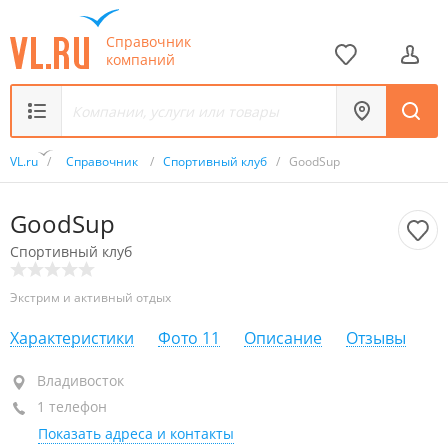
Справочник
компаний
VL.ru
/
Справочник
/
Спортивный клуб
/
GoodSup
GoodSup
Спортивный клуб
Экстрим и активный отдых
Характеристики
Фото
11
Описание
Отзывы
Владивосток
Владивосток
1 телефон
+7 984 149-07-72
Показать адреса и контакты
открыто: 09:00–21:00