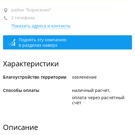
район "Борисенко", ул. Борисенко, 48А
район "Борисенко"
2 телефона
+7 994 015-00-01
Показать адреса и контакты
+7 994 015-00-02
открыто, закроется через 50 мин.
Поднять эту компанию
в разделах наверх
Характеристики
Благоустройство территории
озеленение
Способы оплаты
наличный расчёт
оплата через расчётный
счёт
Описание