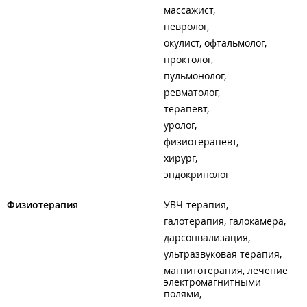
массажист
невролог
окулист, офтальмолог
проктолог
пульмонолог
ревматолог
терапевт
уролог
физиотерапевт
хирург
эндокринолог
Физиотерапия
УВЧ-терапия
галотерапия, галокамера
дарсонвализация
ультразвуковая терапия
магнитотерапия, лечение
электромагнитными
полями