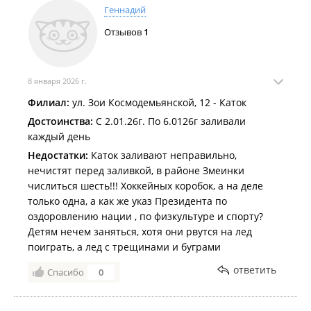
Тёплый декабрь мешает заливать катки во Владивостоке
.
Геннадий
Более 70 катков во всех районах города будут работать этой
Отзывов
1
зимой для жителей и гостей Владивостока
.
8 января 2026 г.
Филиал:
ул. Зои Космодемьянской, 12 - Каток
Достоинства:
С 2.01.26г. По 6.0126г заливали
каждый день
Недостатки:
Каток заливают неправильно,
нечистят перед заливкой, в районе Змеинки
числиться шесть!!! Хоккейных коробок, а на деле
только одна, а как же указ Президента по
оздоровлению нации , по физкультуре и спорту?
Детям нечем заняться, хотя они рвутся на лед
поиграть, а лед с трещинами и буграми
ответить
Спасибо
0