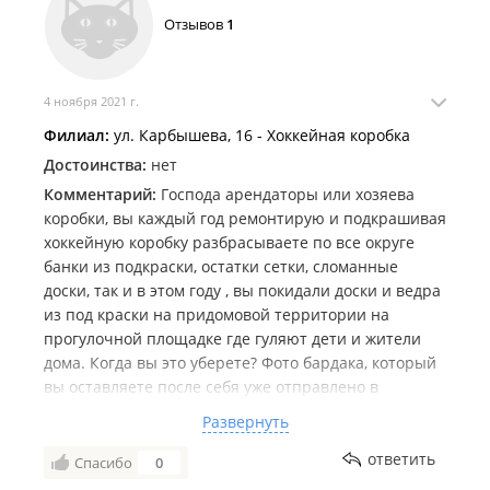
Отзывов
1
4 ноября 2021 г.
Филиал:
ул. Карбышева, 16 - Хоккейная коробка
Достоинства:
нет
Комментарий:
Господа арендаторы или хозяева
коробки, вы каждый год ремонтирую и подкрашивая
хоккейную коробку разбрасываете по все округе
банки из подкраски, остатки сетки, сломанные
доски, так и в этом году , вы покидали доски и ведра
из под краски на придомовой территории на
прогулочной площадке где гуляют дети и жители
дома. Когда вы это уберете? Фото бардака, который
вы оставляете после себя уже отправлено в
Администрацию города и края, если в ближайшее
Развернуть
время вы не уберете за собой все , такие фото будут
отправлены по Госуслугам в Москву на контроль
ответить
Спасибо
0
Спорткомитета.