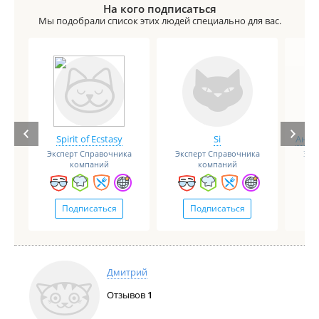
На кого подписаться
Мы подобрали список этих людей специально для вас.
Spirit of Ecstasy
Si
Анге
Эксперт Справочника
Эксперт Справочника
Экс
компаний
компаний
Подписаться
Подписаться
Дмитрий
Отзывов
1