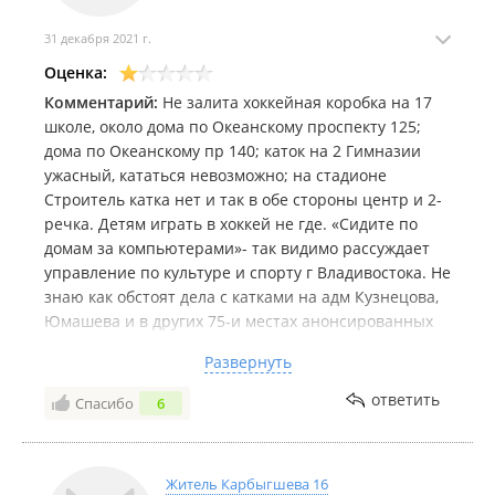
31 декабря 2021 г.
Оценка:
Комментарий:
Не залита хоккейная коробка на 17
школе, около дома по Океанскому проспекту 125;
дома по Океанскому пр 140; каток на 2 Гимназии
ужасный, кататься невозможно; на стадионе
Строитель катка нет и так в обе стороны центр и 2-
речка. Детям играть в хоккей не где. «Сидите по
домам за компьютерами»- так видимо рассуждает
управление по культуре и спорту г Владивостока. Не
знаю как обстоят дела с катками на адм Кузнецова,
Юмашева и в других 75-и местах анонсированных
администрацией. Но самостоятельно детям 10-14
Развернуть
лет ехать далековато на каток в парк им Лазо,
например. В шаговой доступности или хотя на
ответить
Спасибо
6
транспорте до 5 остановок ничего нет!!!!
Житель Карбыгшева 16