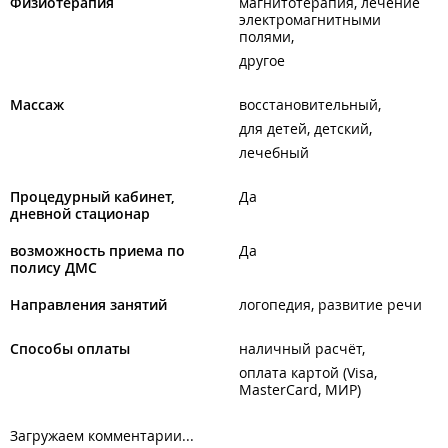
Физиотерапия
магнитотерапия, лечение
тренажеры для спины, тренажеры для трицепса,
электромагнитными
эллиптические тренажеры.
полями
другое
Оплата по терминалу не работает в выходные дни.
Массаж
восстановительный
для детей, детский
лечебный
Процедурный кабинет,
Да
дневной стационар
возможность приема по
Да
полису ДМС
Направления занятий
логопедия, развитие речи
Способы оплаты
наличный расчёт
оплата картой (Visa,
MasterCard, МИР)
Загружаем комментарии...