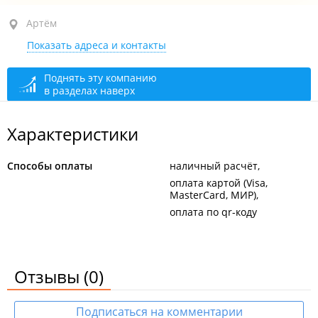
Артём, ул. Кирова, 73
Артём
Показать адреса и контакты
1-й этаж
закрыто, откроется в 08:00
Поднять эту компанию
в разделах наверх
Характеристики
Способы оплаты
наличный расчёт
оплата картой (Visa,
MasterCard, МИР)
оплата по qr-коду
Отзывы
(0)
Подписаться на комментарии